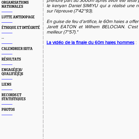
prendre part au 3000m après avoir été testé po
ORGANISATIONS
le kenyan Daniel SIMIYU qui a réalisé une 
NATIONALES
sur l'épreuve (7'42''93).
LUTTE ANTIDOPAGE
En guise de feu d'artifice, le 60m haies a offer
Jarett EATON et Wilhem BELOCIAN. C'est le
ÉTHIQUE ET INTÉGRITÉ
meilleur (7''57)."
--
La vidéo de la finale du 60m haies hommes
:
CALENDRIER SIFFA
RÉSULTATS
ENGAGÉ(E)S/
QUALIFIÉ(E)S
LIENS
RECORDS ET
STATISTIQUES
PHOTOS