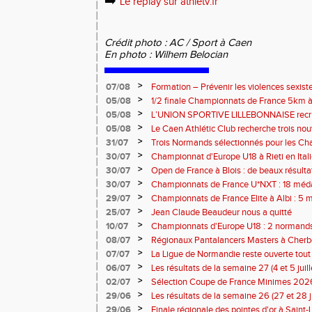
➡️
Le replay sur athletv.fr
Crédit photo : AC / Sport à Caen
En photo : Wilhem Belocian
>
07/08
Formation – Prévenir les violences sexiste
: le 26 septembre 2026
>
05/08
1/2 finale Championnats de France 5km à
13 septembre 2026 : les informations
>
05/08
L’UNION SPORTIVE LILLEBONNAISE recrut
rentrée 2026
>
05/08
Le Caen Athlétic Club recherche trois nou
civique à compter de septembre 2026
>
31/07
Trois Normands sélectionnés pour les 
Eugene !
>
30/07
Championnat d'Europe U18 à Rieti en Italie
normands
>
30/07
Open de France à Blois : de beaux résult
>
30/07
Championnats de France U*NXT : 18 méda
>
29/07
Championnats de France Elite à Albi : 5 
titres !
>
25/07
Jean Claude Beaudeur nous a quitté
>
10/07
Championnats d'Europe U18 : 2 normands d
>
08/07
Régionaux Pantalancers Masters à Cherbo
>
07/07
La Ligue de Normandie reste ouverte tout l
>
06/07
Les résultats de la semaine 27 (4 et 5 juil
>
02/07
Sélection Coupe de France Minimes 202
>
29/06
Les résultats de la semaine 26 (27 et 28 
>
29/06
Finale régionale des pointes d'or à Saint-L