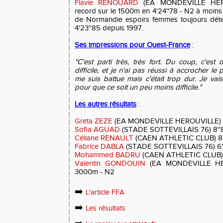
Flavie RENOUARD
(EA MONDEVILLE HERO
record sur le 1500m en 4'24''78 - N2 à moin
de Normandie espoirs femmes toujours dét
4'23''85 depuis 1997.
Ses impressions pour Ouest-France
:
"C'est parti très, très fort. Du coup, c'es
difficile, et je n'ai pas réussi à accrocher l
me suis battue mais c'était trop dur. Je vai
pour que ce soit un peu moins difficile."
Les autres résultats
:
Greta ZEZE
(EA MONDEVILLE HEROUVILLE) 7'
Sofia AGUAD
(STADE SOTTEVILLAIS 76) 8''8
Céliane RENAULT
(CAEN ATHLETIC CLUB) 8''
Fabrice DABLA
(STADE SOTTEVILLAIS 76) 6'
Mohammed BADRU
(CAEN ATHLETIC CLUB) 6
Valentin GONDOUIN
(EA MONDEVILLE HER
3000m - N2
➡️
L'article FFA
➡️
Les résultats