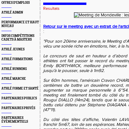
OFFRES D'EMPLOIS
Resultats
ATHLÉ ADMIN
PERFORMANCE ET HAUT
NIVEAU
Retour sur le meeting avec un extrait de l'arti
:
INFOS COMPÉTITIONS
CADETS À MASTERS
"Pour son 20ème anniversaire, le Meeting d'A
vécu une soirée riche en émotions, hier, à la h
ATHLÉ JEUNES
Le concours de saut en hauteur a d'abord c
ATHLÉ FORMATIONS
athlètes ont fait passer le record du meeti
Emily BORTHWICK, meilleure performeuse 
ATHLÉ RUNNING
jusqu'à le pousser, seule à 1m92.
ATHLÉ MARCHE
Sur 60m hommes, l'américain Cravon CHARL
centièmes de battre un deuxième record, ma
ATHLÉ FORME ET SANTÉ
augmenter sa marque personnelle à 6''54
meeting est finalement tombé du côté du trip
PARTENAIRES PUBLICS
Rougui DIALLO (14m24), tandis que le sao
battu celui détenu par Stéphane DIAGANA 
PARTENAIRES PRIVÉS
(47''11).
PARTENAIRES
Du côté des têtes d'affiche, Valentin LAV
ÉVÈNEMENTIELS
franchir 5m67, loin de ses espérances. Mahi