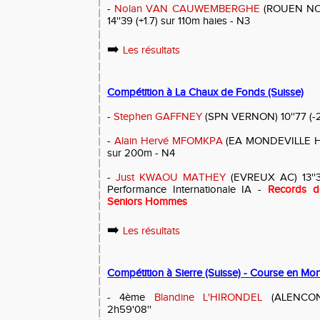
-
Nolan VAN CAUWEMBERGHE
(ROUEN NO
14''39 (+1.7) sur 110m haies - N3
➡️
Les résultats
Compétition à La Chaux de Fonds (Suisse)
-
Stephen GAFFNEY
(SPN VERNON) 10''77 (-2
-
Alain Hervé MFOMKPA
(EA MONDEVILLE HE
sur 200m - N4
-
Just KWAOU MATHEY
(EVREUX AC) 13''35
Performance Internationale IA -
Records d
Seniors Hommes
➡️
Les résultats
Compétition à Sierre (Suisse) - Course en Mon
- 4ème
Blandine L'HIRONDEL
(ALENCON
2h59'08''