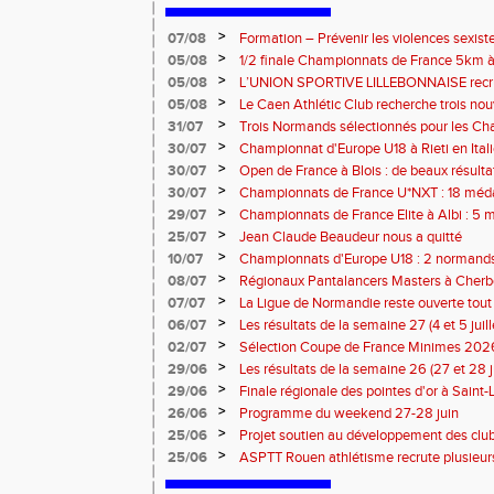
>
07/08
Formation – Prévenir les violences sexiste
: le 26 septembre 2026
>
05/08
1/2 finale Championnats de France 5km à
13 septembre 2026 : les informations
>
05/08
L’UNION SPORTIVE LILLEBONNAISE recrut
rentrée 2026
>
05/08
Le Caen Athlétic Club recherche trois nou
civique à compter de septembre 2026
>
31/07
Trois Normands sélectionnés pour les 
Eugene !
>
30/07
Championnat d'Europe U18 à Rieti en Italie
normands
>
30/07
Open de France à Blois : de beaux résult
>
30/07
Championnats de France U*NXT : 18 méda
>
29/07
Championnats de France Elite à Albi : 5 
titres !
>
25/07
Jean Claude Beaudeur nous a quitté
>
10/07
Championnats d'Europe U18 : 2 normands d
>
08/07
Régionaux Pantalancers Masters à Cherbo
>
07/07
La Ligue de Normandie reste ouverte tout l
>
06/07
Les résultats de la semaine 27 (4 et 5 juil
>
02/07
Sélection Coupe de France Minimes 202
>
29/06
Les résultats de la semaine 26 (27 et 28 
>
29/06
Finale régionale des pointes d'or à Saint-L
informations
>
26/06
Programme du weekend 27-28 juin
>
25/06
Projet soutien au développement des cl
>
25/06
ASPTT Rouen athlétisme recrute plusieurs