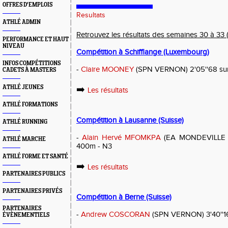
OFFRES D'EMPLOIS
Resultats
ATHLÉ ADMIN
Retrouvez les résultats des semaines 30 à 33 (
PERFORMANCE ET HAUT
NIVEAU
Compétition à Schifflange (Luxembourg)
INFOS COMPÉTITIONS
-
Claire MOONEY
(SPN VERNON) 2'05''68 su
CADETS À MASTERS
ATHLÉ JEUNES
➡️
Les résultats
ATHLÉ FORMATIONS
Compétition à Lausanne (Suisse)
ATHLÉ RUNNING
-
Alain Hervé MFOMKPA
(EA MONDEVILLE H
ATHLÉ MARCHE
400m - N3
ATHLÉ FORME ET SANTÉ
➡️
Les résultats
PARTENAIRES PUBLICS
PARTENAIRES PRIVÉS
Compétition à Berne (Suisse)
PARTENAIRES
-
Andrew COSCORAN
(SPN VERNON) 3'40''16
ÉVÈNEMENTIELS