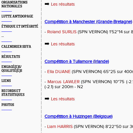
ORGANISATIONS
➡️
Les résultats
NATIONALES
LUTTE ANTIDOPAGE
Compétition à Manchester (Grande-Bretagne)
ÉTHIQUE ET INTÉGRITÉ
-
Roland SURLIS
(SPN VERNON) 1'52''14 sur 
--
➡️
Les résultats
CALENDRIER SIFFA
RÉSULTATS
Compétition à Tullamore (Irlande)
ENGAGÉ(E)S/
QUALIFIÉ(E)S
-
Ella DUANE
(SPN VERNON) 65''25 sur 400m
LIENS
-
Marcus LAWLER
(SPN VERNON) 10''75 (-2.1
(-2.1) sur 200m - N2
RECORDS ET
STATISTIQUES
➡️
Les résultats
PHOTOS
Compétition à Huizingen (Belgique)
-
Liam HARRIS
(SPN VERNON) 8'22''50 sur 