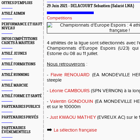
OFFRES D'EMPLOIS
29 Juin 2021 - DELACOURT Sebastien (Salarié LNA)
ATHLÉ ADMIN
Competitions
PERFORMANCE ET HAUT
NIVEAU
INFOS COMPÉTITIONS
4 athlètes de la ligue sont sélectionnés avec 
CADETS À MASTERS
Championnats d'Europe Espoirs (U23) qui a
Estonie du 08 au 11 juillet.
ATHLÉ JEUNES
Nous retrouverons
:
ATHLÉ FORMATIONS
-
Flavie RENOUARD
(EA MONDEVILLE HERO
ATHLÉ RUNNING
steeple
ATHLÉ MARCHE
-
Léonie CAMBOURS
(SPN VERNON) à la longu
ATHLÉ FORME ET SANTÉ
-
Valentin GONDOUIN
(EA MONDEVILLE HER
et sur le 10000m
PARTENAIRES PUBLICS
-
Just KWAOU MATHEY
(EVREUX AC) sur le 
PARTENAIRES PRIVÉS
PARTENAIRES
➡️
La sélection française
ÉVÈNEMENTIELS