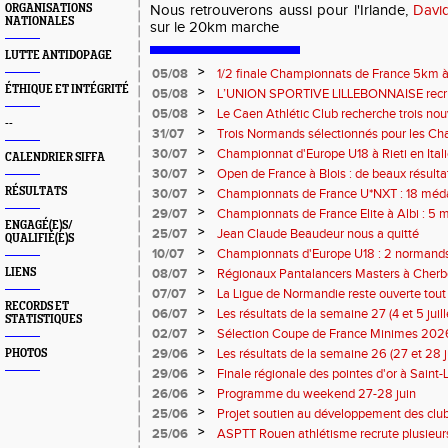
ORGANISATIONS
Nous retrouverons aussi pour l'Irlande,
Davi
NATIONALES
sur le 20km marche
LUTTE ANTIDOPAGE
>
05/08
1/2 finale Championnats de France 5km à
13 septembre 2026 : les informations
ÉTHIQUE ET INTÉGRITÉ
>
05/08
L’UNION SPORTIVE LILLEBONNAISE recrut
rentrée 2026
>
05/08
Le Caen Athlétic Club recherche trois nou
--
civique à compter de septembre 2026
>
31/07
Trois Normands sélectionnés pour les 
Eugene !
>
30/07
Championnat d'Europe U18 à Rieti en Italie
CALENDRIER SIFFA
normands
>
30/07
Open de France à Blois : de beaux résult
>
RÉSULTATS
30/07
Championnats de France U*NXT : 18 méda
>
29/07
Championnats de France Elite à Albi : 5 
ENGAGÉ(E)S/
titres !
>
25/07
Jean Claude Beaudeur nous a quitté
QUALIFIÉ(E)S
>
10/07
Championnats d'Europe U18 : 2 normands d
>
LIENS
08/07
Régionaux Pantalancers Masters à Cherbo
>
07/07
La Ligue de Normandie reste ouverte tout l
RECORDS ET
>
06/07
Les résultats de la semaine 27 (4 et 5 juil
STATISTIQUES
>
02/07
Sélection Coupe de France Minimes 202
>
29/06
Les résultats de la semaine 26 (27 et 28 
PHOTOS
>
29/06
Finale régionale des pointes d'or à Saint-L
informations
>
26/06
Programme du weekend 27-28 juin
>
25/06
Projet soutien au développement des cl
>
25/06
ASPTT Rouen athlétisme recrute plusieurs