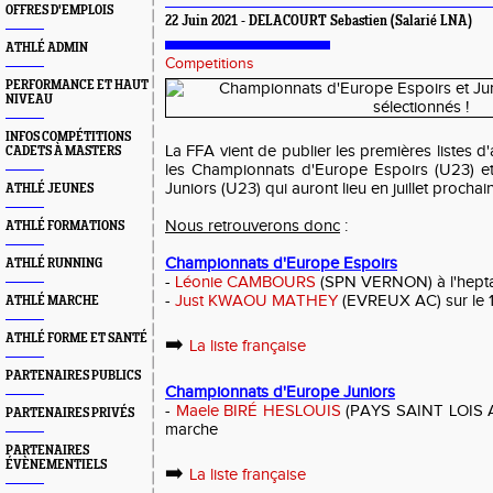
OFFRES D'EMPLOIS
22 Juin 2021 - DELACOURT Sebastien (Salarié LNA)
ATHLÉ ADMIN
Competitions
PERFORMANCE ET HAUT
NIVEAU
INFOS COMPÉTITIONS
La FFA vient de publier les premières listes d
CADETS À MASTERS
les Championnats d'Europe Espoirs (U23) e
Juniors (U23) qui auront lieu en juillet prochain
ATHLÉ JEUNES
Nous retrouverons donc
:
ATHLÉ FORMATIONS
Championnats d'Europe Espoirs
ATHLÉ RUNNING
-
Léonie CAMBOURS
(SPN VERNON) à l'hepta
-
Just KWAOU MATHEY
(EVREUX AC) sur le 
ATHLÉ MARCHE
ATHLÉ FORME ET SANTÉ
➡️
La liste française
PARTENAIRES PUBLICS
Championnats d'Europe Juniors
-
Maele BIRÉ HESLOUIS
(PAYS SAINT LOIS A
PARTENAIRES PRIVÉS
marche
PARTENAIRES
ÉVÈNEMENTIELS
➡️
La liste française