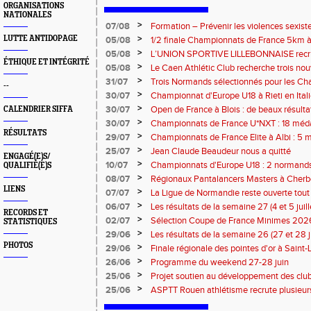
ORGANISATIONS
NATIONALES
>
07/08
Formation – Prévenir les violences sexiste
: le 26 septembre 2026
>
LUTTE ANTIDOPAGE
05/08
1/2 finale Championnats de France 5km à
13 septembre 2026 : les informations
>
05/08
L’UNION SPORTIVE LILLEBONNAISE recrut
ÉTHIQUE ET INTÉGRITÉ
rentrée 2026
>
05/08
Le Caen Athlétic Club recherche trois nou
civique à compter de septembre 2026
>
31/07
Trois Normands sélectionnés pour les 
--
Eugene !
>
30/07
Championnat d'Europe U18 à Rieti en Italie
normands
>
30/07
Open de France à Blois : de beaux résult
CALENDRIER SIFFA
>
30/07
Championnats de France U*NXT : 18 méda
RÉSULTATS
>
29/07
Championnats de France Elite à Albi : 5 
titres !
>
25/07
Jean Claude Beaudeur nous a quitté
ENGAGÉ(E)S/
>
10/07
Championnats d'Europe U18 : 2 normands d
QUALIFIÉ(E)S
>
08/07
Régionaux Pantalancers Masters à Cherbo
LIENS
>
07/07
La Ligue de Normandie reste ouverte tout l
>
06/07
Les résultats de la semaine 27 (4 et 5 juil
RECORDS ET
>
02/07
Sélection Coupe de France Minimes 202
STATISTIQUES
>
29/06
Les résultats de la semaine 26 (27 et 28 
PHOTOS
>
29/06
Finale régionale des pointes d'or à Saint-L
informations
>
26/06
Programme du weekend 27-28 juin
>
25/06
Projet soutien au développement des cl
>
25/06
ASPTT Rouen athlétisme recrute plusieurs