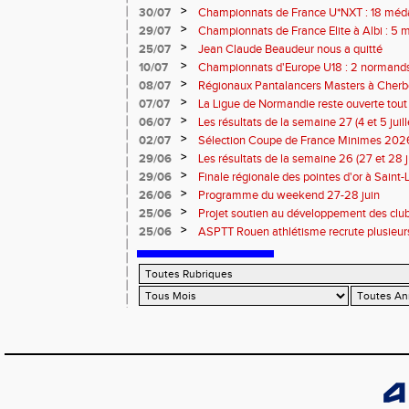
>
30/07
Championnats de France U*NXT : 18 méda
>
29/07
Championnats de France Elite à Albi : 5 
titres !
>
25/07
Jean Claude Beaudeur nous a quitté
>
10/07
Championnats d'Europe U18 : 2 normands d
>
08/07
Régionaux Pantalancers Masters à Cherbo
>
07/07
La Ligue de Normandie reste ouverte tout l
>
06/07
Les résultats de la semaine 27 (4 et 5 juil
>
02/07
Sélection Coupe de France Minimes 202
>
29/06
Les résultats de la semaine 26 (27 et 28 
>
29/06
Finale régionale des pointes d'or à Saint-L
informations
>
26/06
Programme du weekend 27-28 juin
>
25/06
Projet soutien au développement des cl
>
25/06
ASPTT Rouen athlétisme recrute plusieurs