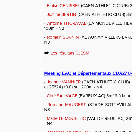
-
Eloise GENISSEL
(CAEN ATHLETIC CLUB) 3m
-
Justine BERTIN
(CAEN ATHLETIC CLUB) 3m44
-
Antoine THORAVAL
(EA MONDEVILLE HEROUV
100m - N2
-
Romain SORNIN
(AL AUNAY VILLERS EVRE
N3
➡️
Les résultats CJESM
Meeting EAC et Départementaux CDA27 8-2
-
Jeanne VANNIER
(CAEN ATHLETIC CLUB) 12'
et 25''24 (+0.8) sur 200m - N4
-
Cloé SAUVAGE
(EVREUX AC) 3m46 à la per
-
Romane MAUGEST
(STADE SOTTEVILLAIS 
N3
-
Marie LE MOUELLIC
(VAL DE REUIL AC) 26'
- N4