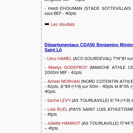
- Heidi EHOUMAN (STADE SOTTEVILLAIS 76
saut BEF - 40pts
➡️
Les résultats
Départementaux CDA50 Benjamins Minim
Saint Lô
-
Lilou HAMEL
(ACO SOURDEVAL) 7'14''81 sur
-
Maelys GODEFROY
(MANCHE ATHLE CENT
2000m MIF - 42pts
-
Amael MORVAN
(NORD COTENTIN ATHLETI
- 42pts, 6''89 (+1.9) sur 50m - 40pts et 8''05
40pts
-
Sacha LEVY
(AS TOURLAVILLE) 6''74 (+1.9) 
-
Lola RUEL
(PAYS SAINT LOIS ATHLETISME) 
- 41pts
-
Juliette HANNOT
(AS TOURLAVILLE) 17’44’’
– 41pts