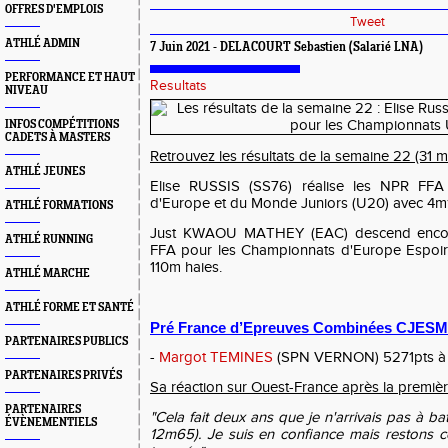
OFFRES D'EMPLOIS
Tweet
ATHLÉ ADMIN
7 Juin 2021 - DELACOURT Sebastien (Salarié LNA)
PERFORMANCE ET HAUT
Resultats
NIVEAU
INFOS COMPÉTITIONS
CADETS À MASTERS
Retrouvez les résultats de la semaine 22 (31 m
ATHLÉ JEUNES
Elise RUSSIS (SS76) réalise les NPR FFA
d'Europe et du Monde Juniors (U20) avec 4m1
ATHLÉ FORMATIONS
Just KWAOU MATHEY (EAC) descend encor
ATHLÉ RUNNING
FFA pour les Championnats d'Europe Espoirs
110m haies.
ATHLÉ MARCHE
ATHLÉ FORME ET SANTÉ
Pré France d’Epreuves Combinées CJESM 
PARTENAIRES PUBLICS
-
Margot TEMINES
(SPN VERNON) 5271pts à l
PARTENAIRES PRIVÉS
Sa réaction sur Ouest-France après la premiè
PARTENAIRES
"Cela fait deux ans que je n'arrivais pas à b
ÉVÈNEMENTIELS
12m65). Je suis en confiance mais restons co