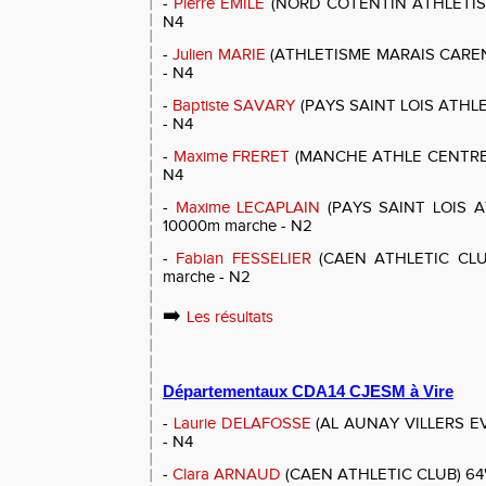
-
Pierre EMILE
(NORD COTENTIN ATHLETISME
N4
-
Julien MARIE
(ATHLETISME MARAIS CARENT
- N4
-
Baptiste SAVARY
(PAYS SAINT LOIS ATHLET
- N4
-
Maxime FRERET
(MANCHE ATHLE CENTRE S
N4
-
Maxime LECAPLAIN
(PAYS SAINT LOIS ATH
10000m marche - N2
-
Fabian FESSELIER
(CAEN ATHLETIC CLUB)
marche - N2
➡️
Les résultats
Départementaux CDA14 CJESM à Vire
-
Laurie DELAFOSSE
(AL AUNAY VILLERS EVR
- N4
-
Clara ARNAUD
(CAEN ATHLETIC CLUB) 64''