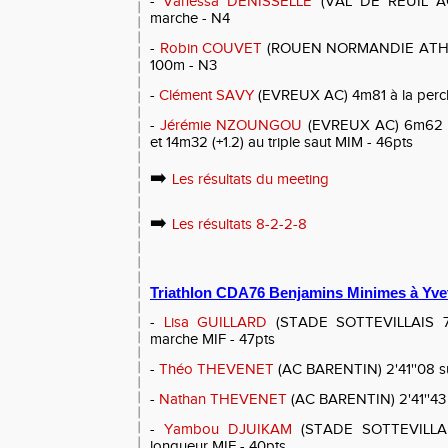
-
Vanessa DENISSELLE
(VAL DE REUIL AC
marche - N4
-
Robin COUVET
(ROUEN NORMANDIE ATHLETI
100m - N3
-
Clément SAVY
(EVREUX AC) 4m81 à la perc
-
Jérémie NZOUNGOU
(EVREUX AC) 6m62 (-0
et 14m32 (+1.2) au triple saut MIM - 46pts
➡️
Les résultats du meeting
➡️
Les résultats 8-2-2-8
Triathlon CDA76 Benjamins Minimes à Yve
-
Lisa GUILLARD
(STADE SOTTEVILLAIS 76
marche MIF - 47pts
-
Théo THEVENET
(AC BARENTIN) 2'41''08 s
-
Nathan THEVENET
(AC BARENTIN) 2'41''43
-
Yambou DJUIKAM
(STADE SOTTEVILLAIS
longueur MIF - 40pts