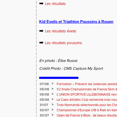
➡️
Les résultats
Kid Eveils et Triathlon Poussins à Rouen
➡️
Les résultats éveils
➡️
Les résultats poussins
En photo : Élise Russis
Crédit Photo : CMS Capture My Sport
>
07/08
Formation – Prévenir les violences sexiste
: le 26 septembre 2026
>
05/08
1/2 finale Championnats de France 5km à
13 septembre 2026 : les informations
>
05/08
L’UNION SPORTIVE LILLEBONNAISE recrut
rentrée 2026
>
05/08
Le Caen Athlétic Club recherche trois nou
civique à compter de septembre 2026
>
31/07
Trois Normands sélectionnés pour les 
Eugene !
>
30/07
Championnat d'Europe U18 à Rieti en Italie
normands
>
30/07
Open de France à Blois : de beaux résult