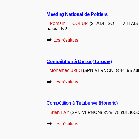
Meeting National de Poitiers
-
Romain LECOEUR
(STADE SOTTEVILLAIS 76
haies - N2
➡️
Les résultats
Compétition à Bursa (Turquie)
-
Mohamed JRIDI
(SPN VERNON) 8'44''65 sur
➡️
Les résultats
Compétition à Tatabanya (Hongrie)
-
Brian FAY
(SPN VERNON) 8'29''75 sur 3000m
➡️
Les résultats