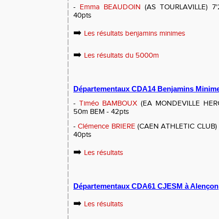
-
Emma BEAUDOIN
(AS TOURLAVILLE) 7'2
40pts
➡️
Les résultats benjamins minimes
➡️
Les résultats du 5000m
Départementaux CDA14 Benjamins Minime
-
Timéo BAMBOUX
(EA MONDEVILLE HEROUV
50m BEM - 42pts
-
Clémence BRIERE
(CAEN ATHLETIC CLUB) 7'
40pts
➡️
Les résultats
Départementaux CDA61 CJESM à Alençon
➡️
Les résultats