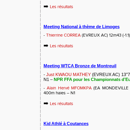
➡️
Les résultats
Meeting National à thème de Limoges
-
Thierrine CORREA
(EVREUX AC) 12m43 (-1.1) 
➡️
Les résultats
Meeting WTCA Bronze de Montreuil
-
Just KWAOU MATHEY
(EVREUX AC) 13’’74
N1 –
NPR FFA pour les Championnats d’Eu
-
Alain Hervé MFOMKPA
(EA MONDEVILLE H
400m haies – N1
➡️
Les résultats
Kid Athlé à Coutances