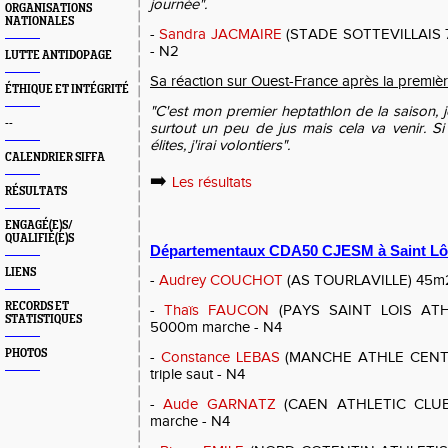
journée".
ORGANISATIONS
NATIONALES
-
Sandra JACMAIRE
(STADE SOTTEVILLAIS 76
- N2
LUTTE ANTIDOPAGE
Sa réaction sur Ouest-France après la premiè
ÉTHIQUE ET INTÉGRITÉ
"C'est mon premier heptathlon de la saison,
--
surtout un peu de jus mais cela va venir. Si 
élites, j'irai volontiers".
CALENDRIER SIFFA
➡️
Les résultats
RÉSULTATS
ENGAGÉ(E)S/
QUALIFIÉ(E)S
Départementaux CDA50 CJESM à Saint Lô
LIENS
-
Audrey COUCHOT
(AS TOURLAVILLE) 45m2
RECORDS ET
-
Thaïs FAUCON
(PAYS SAINT LOIS ATHL
STATISTIQUES
5000m marche - N4
PHOTOS
-
Constance LEBAS
(MANCHE ATHLE CENTRE
triple saut - N4
-
Aude GARNATZ
(CAEN ATHLETIC CLUB)
marche - N4