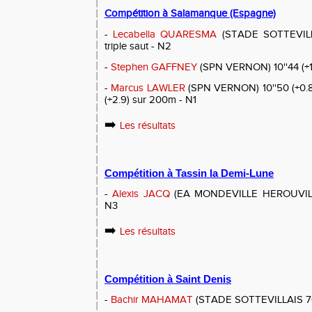
Compétition à Salamanque (Espagne)
-
Lecabella QUARESMA
(STADE SOTTEVILLA
triple saut - N2
-
Stephen GAFFNEY
(SPN VERNON) 10''44 (+1
-
Marcus LAWLER
(SPN VERNON) 10''50 (+0.8)
(+2.9) sur 200m - N1
➡️
Les résultats
Compétition à Tassin la Demi-Lune
-
Alexis JACQ
(EA MONDEVILLE HEROUVILLE
N3
➡️
Les résultats
Compétition à Saint Denis
-
Bachir MAHAMAT
(STADE SOTTEVILLAIS 76