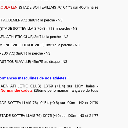
KOULA LENI
(STADE SOTTEVILLAIS 76) 64''13 sur 400m haies
T AUDEMER AC) 3m81 à la perche - N3
(STADE SOTTEVILLAIS 76) 3m71 à la perche - N3
EN ATHLETIC CLUB) 3m71 à la perche - N3
MONDEVILLE HEROUVILLE) 3m61 à la perche - N3
EUX AC) 3m61 à la perche - N3
AST TOURLAVILLE) 45m75 au disque - N3
formances masculines de nos athlètes
:
AEN ATHLETIC CLUB) 13''69 (+1.4) sur 110m haies -
 Normandie cadets
(19ème performance française de tous
DE SOTTEVILLAIS 76) 10''54 (+0.8) sur 100m - N2 et 21''19
STADE SOTTEVILLAIS 76) 10''75 (+1.9) sur 100m - N3 et 21''77