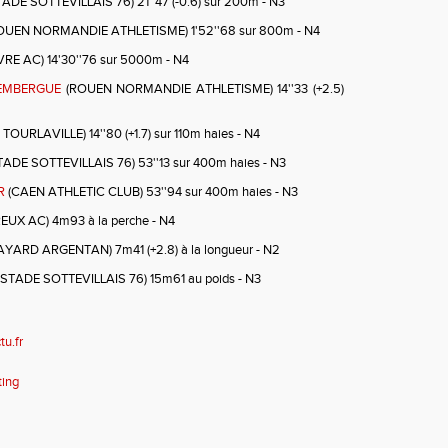
ADE SOTTEVILLAIS 76) 21''47 (-0.6) sur 200m - N3
OUEN NORMANDIE ATHLETISME) 1'52''68 sur 800m - N4
RE AC) 14'30''76 sur 5000m - N4
EMBERGUE
(ROUEN NORMANDIE ATHLETISME) 14''33 (+2.5)
TOURLAVILLE) 14''80 (+1.7) sur 110m haies - N4
TADE SOTTEVILLAIS 76) 53''13 sur 400m haies - N3
R
(CAEN ATHLETIC CLUB) 53''94 sur 400m haies - N3
EUX AC) 4m93 à la perche - N4
AYARD ARGENTAN) 7m41 (+2.8) à la longueur - N2
(STADE SOTTEVILLAIS 76) 15m61 au poids - N3
tu.fr
ting