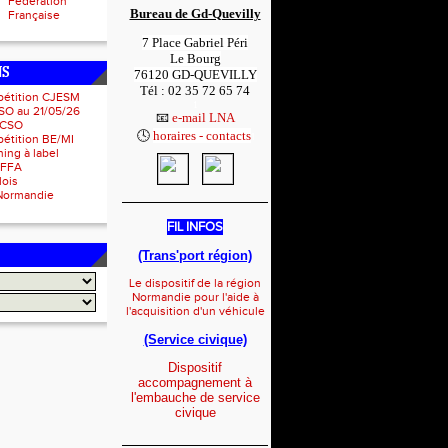
Fédération
Bureau de Gd-Quevilly
Française
7 Place Gabriel Péri
Le Bourg
NS
76120 GD-QUEVILLY
Tél : 02 35 72 65 74
pétition CJESM
1
SO au 21/05/26
📧
e-mail LNA
 CSO
🕓
horaires - contacts
1
étition BE/MI
ing à label
IFFA
lois
Normandie
_____________________
FIL INFOS
(Trans'port région)
Le dispositif de la région
Normandie pour l'aide à
l'acquisition d'un véhicule
(Service civique)
Dispositif
accompagnement à
l'embauche de service
civique
_____________________