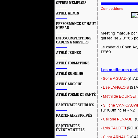
OFFRES D'EMPLOIS
Competitions
ATHLÉ ADMIN
PERFORMANCE ET HAUT
NIVEAU
Meeting marqué par l
qui réalise 2'01''66 p
INFOS COMPÉTITIONS
CADETS À MASTERS
Le cadet du Caen Ac,
13''69.
ATHLÉ JEUNES
ATHLÉ FORMATIONS
Les meilleures per
ATHLÉ RUNNING
-
Sofia AGUAD
(STADE
ATHLÉ MARCHE
-
Lise LANGLOIS
(STA
ATHLÉ FORME ET SANTÉ
-
Mathilde BOURGET
-
Siliane VAN CAU
PARTENAIRES PUBLICS
sur 100m haies - N2
PARTENAIRES PRIVÉS
-
Céliane RENAULT
(C
PARTENAIRES
-
Lola TALOTTI
(ROUEN
ÉVÈNEMENTIELS
-
Clara ARNAUD
(CAE