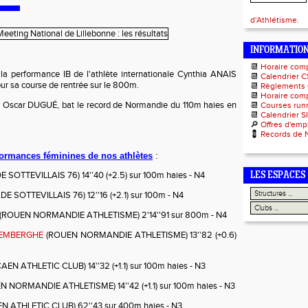
d'Athlétisme.
INFORMATIO
📆
Horaire com
a performance IB de l'athlète internationale Cynthia ANAIS
📆
Calendrier C
our sa course de rentrée sur le 800m.
📆
Règlements
📆
Horaire comp
 Oscar DUGUÉ, bat le record de Normandie du 110m haies en
📆
Courses runn
📆
Calendrier S
🔎
Offres d'emp
💈
Records de 
formances féminines de nos athlètes
:
 SOTTEVILLAIS 76) 14''40 (+2.5) sur 100m haies - N4
LES ESPACES
DE SOTTEVILLAIS 76) 12''16 (+2.1) sur 100m - N4
(ROUEN NORMANDIE ATHLETISME) 2'14''91 sur 800m - N4
WEMBERGHE
(ROUEN NORMANDIE ATHLETISME) 13''82 (+0.6)
AEN ATHLETIC CLUB) 14''32 (+1.1) sur 100m haies - N3
 NORMANDIE ATHLETISME) 14''42 (+1.1) sur 100m haies - N3
N ATHLETIC CLUB) 62''43 sur 400m haies - N3