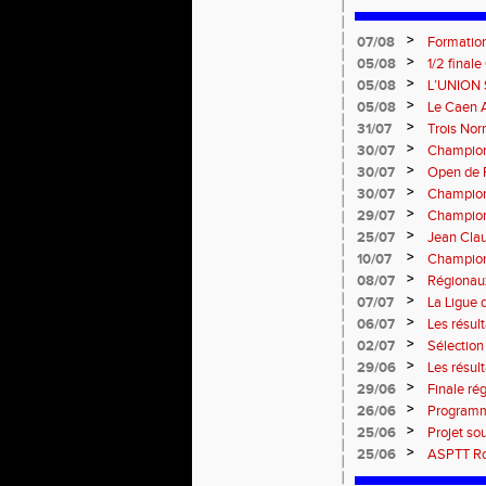
>
07/08
Formation
: le 26 
>
05/08
1/2 final
13 septem
>
05/08
L’UNION 
rentrée 
>
05/08
Le Caen A
civique 
>
31/07
Trois No
Eugene !
>
30/07
Championn
normand
>
30/07
Open de F
>
30/07
Championn
>
29/07
Championn
titres !
>
25/07
Jean Clau
>
10/07
Championn
>
08/07
Régionaux
>
07/07
La Ligue 
>
06/07
Les résult
>
02/07
Sélectio
>
29/06
Les résul
>
29/06
Finale rég
informati
>
26/06
Programm
>
25/06
Projet so
>
25/06
ASPTT Rou