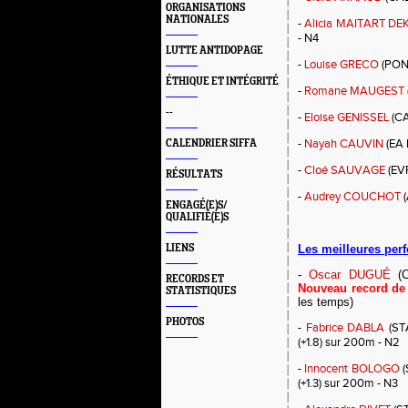
ORGANISATIONS
NATIONALES
-
Alicia MAITART DE
- N4
LUTTE ANTIDOPAGE
-
Louise GRECO
(PON
ÉTHIQUE ET INTÉGRITÉ
-
Romane MAUGEST
--
-
Eloise GENISSEL
(CA
-
Nayah CAUVIN
(EA 
CALENDRIER SIFFA
-
Cloé SAUVAGE
(EVR
RÉSULTATS
-
Audrey COUCHOT
(
ENGAGÉ(E)S/
QUALIFIÉ(E)S
LIENS
Les meilleures per
-
Oscar DUGUÉ
(C
RECORDS ET
Nouveau record de
STATISTIQUES
les temps)
PHOTOS
-
Fabrice DABLA
(STA
(+1.8) sur 200m - N2
-
Innocent BOLOGO
(
(+1.3) sur 200m - N3