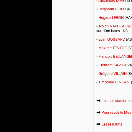
-
Alexandre DIVET
(ST
-
Benjamin LEROY
(R
-
Hugaux LEBON
(HAV
-
Nolan VAN CAUW
sur 110m haies - N3
-
Evan GOSSARD
(AS 
-
Maxime TENIERE
(S
-
François BELLANGE
-
Clément SAVY
(EVR
-
Grégoire VILLAIN
(B
-
Timothée LENGANI
➡️
L'article stadion-ac
➡️
Pour revoir le Mee
➡️
Les résultats