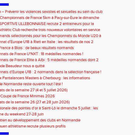
 – Prévenir les violences sexistes et sexuelles au sein du club
septembre 2026
e Championnats de France 5km à Pacy-sur-Eure le dimanche
bre 2026 : les informations
SPORTIVE LILLEBONNAISE recrute 2 entraineurs pour la
2026
thlétic Club recherche trois nouveaux volontaires en service
à compter de septembre 2026
rmands sélectionnés pour les Championnats du Monde U20 à
at d'Europe U18 à Rieti en Italie : les résultats de nos 2
s
rance à Blois : de beaux résultats normands
ats de France U*NXT : 18 médailles normandes !
ats de France Elite à Albi : 5 médailles normandes dont 2
de Beaudeur nous a quitté
ats d'Europe U18 : 2 normands dans la sélection française !
 Pantalancers Masters à Cherbourg : les informations
de Normandie reste ouverte tout l’été !
ats de la semaine 27 (4 et 5 juillet 2026)
n Coupe de France Minimes 2026
tats de la semaine 26 (27 et 28 juin 2026)
ionale des pointes d'or à Saint-Lô le dimanche 5 juillet : les
ons
e du weekend 27-28 juin
utien au développement des clubs en Normandie
en athlétisme recrute plusieurs profils