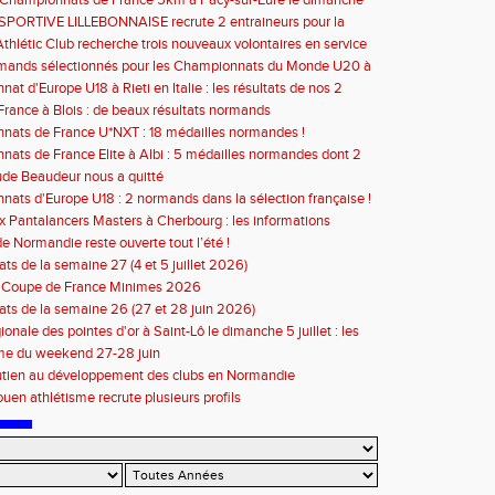
e Championnats de France 5km à Pacy-sur-Eure le dimanche
bre 2026 : les informations
SPORTIVE LILLEBONNAISE recrute 2 entraineurs pour la
2026
thlétic Club recherche trois nouveaux volontaires en service
à compter de septembre 2026
rmands sélectionnés pour les Championnats du Monde U20 à
at d'Europe U18 à Rieti en Italie : les résultats de nos 2
s
rance à Blois : de beaux résultats normands
ats de France U*NXT : 18 médailles normandes !
ats de France Elite à Albi : 5 médailles normandes dont 2
de Beaudeur nous a quitté
ats d'Europe U18 : 2 normands dans la sélection française !
 Pantalancers Masters à Cherbourg : les informations
de Normandie reste ouverte tout l’été !
ats de la semaine 27 (4 et 5 juillet 2026)
n Coupe de France Minimes 2026
tats de la semaine 26 (27 et 28 juin 2026)
ionale des pointes d'or à Saint-Lô le dimanche 5 juillet : les
ons
e du weekend 27-28 juin
utien au développement des clubs en Normandie
en athlétisme recrute plusieurs profils