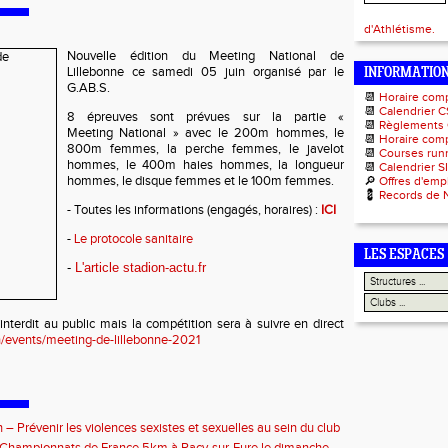
d'Athlétisme.
Nouvelle édition du Meeting National de
Lillebonne ce samedi 05 juin organisé par le
INFORMATIO
G.AB.S.
📆
Horaire com
📆
Calendrier C
8 épreuves sont prévues sur la partie «
📆
Règlements
Meeting National » avec le 200m hommes, le
📆
Horaire comp
800m femmes, la perche femmes, le javelot
📆
Courses runn
hommes, le 400m haies hommes, la longueur
📆
Calendrier S
hommes, le disque femmes et le 100m femmes.
🔎
Offres d'emp
💈
Records de 
- Toutes les informations (engagés, horaires) :
ICI
-
Le protocole sanitaire
LES ESPACES
-
L'article stadion-actu.fr
interdit au public mais la compétition sera à suivre en direct
un/events/meeting-de-lillebonne-2021
 – Prévenir les violences sexistes et sexuelles au sein du club
septembre 2026