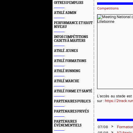
OFFRES D'EMPLOIS
Competitions
ATHLÉ ADMIN
PERFORMANCE ET HAUT
NIVEAU
INFOS COMPÉTITIONS
CADETS À MASTERS
ATHLÉ JEUNES
ATHLÉ FORMATIONS
ATHLÉ RUNNING
ATHLÉ MARCHE
ATHLÉ FORME ET SANTÉ
L’accès au stade est 
sur :
https://2track.r
PARTENAIRES PUBLICS
PARTENAIRES PRIVÉS
PARTENAIRES
ÉVÈNEMENTIELS
>
07/08
Formation
: le 26 
>