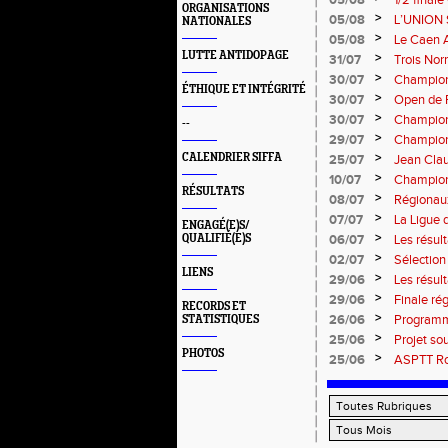
05/08
1/2 final
ORGANISATIONS
13 septem
>
05/08
L’UNION 
NATIONALES
rentrée 
>
05/08
Le Caen A
civique 
LUTTE ANTIDOPAGE
>
31/07
Trois No
Eugene !
>
30/07
Championn
ÉTHIQUE ET INTÉGRITÉ
normand
>
30/07
Open de F
>
30/07
Championn
--
>
29/07
Championn
titres !
>
CALENDRIER SIFFA
25/07
Jean Clau
>
10/07
Championn
RÉSULTATS
>
08/07
Régionaux
>
07/07
La Ligue 
ENGAGÉ(E)S/
>
QUALIFIÉ(E)S
06/07
Les résult
>
02/07
Sélectio
LIENS
>
29/06
Les résul
>
29/06
Finale rég
RECORDS ET
informati
>
26/06
Programm
STATISTIQUES
>
25/06
Projet so
PHOTOS
>
25/06
ASPTT Rou