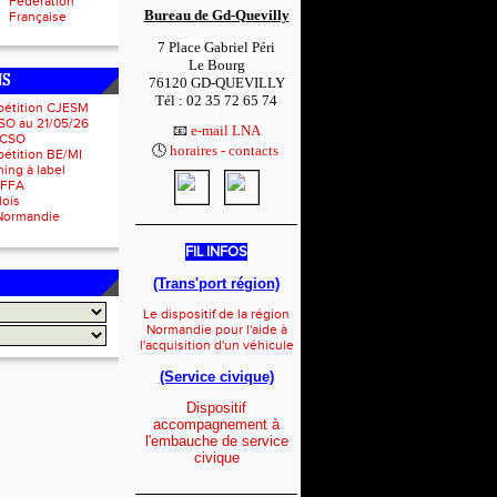
Fédération
Bureau de Gd-Quevilly
Française
7 Place Gabriel Péri
Le Bourg
NS
76120 GD-QUEVILLY
Tél : 02 35 72 65 74
pétition CJESM
1
SO au 21/05/26
📧
e-mail LNA
 CSO
🕓
horaires - contacts
1
étition BE/MI
ing à label
IFFA
lois
Normandie
_____________________
FIL INFOS
(Trans'port région)
Le dispositif de la région
Normandie pour l'aide à
l'acquisition d'un véhicule
(Service civique)
Dispositif
accompagnement à
l'embauche de service
civique
_____________________