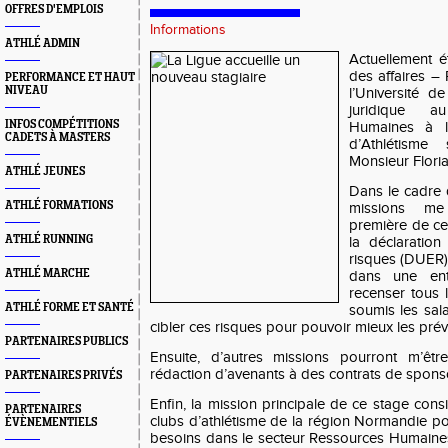
OFFRES D'EMPLOIS
Informations
ATHLÉ ADMIN
Actuellement é
des affaires –
PERFORMANCE ET HAUT
NIVEAU
l’Université de
juridique a
INFOS COMPÉTITIONS
Humaines à 
CADETS À MASTERS
d’Athlétisme
Monsieur Flori
ATHLÉ JEUNES
Dans le cadre 
ATHLÉ FORMATIONS
missions me
première de cel
ATHLÉ RUNNING
la déclaration
risques (DUER)
ATHLÉ MARCHE
dans une ent
recenser tous 
ATHLÉ FORME ET SANTÉ
soumis les sal
cibler ces risques pour pouvoir mieux les préve
PARTENAIRES PUBLICS
Ensuite, d’autres missions pourront m’êtr
rédaction d’avenants à des contrats de spons
PARTENAIRES PRIVÉS
Enfin, la mission principale de ce stage consi
PARTENAIRES
clubs d’athlétisme de la région Normandie pou
ÉVÈNEMENTIELS
besoins dans le secteur Ressources Humaines.