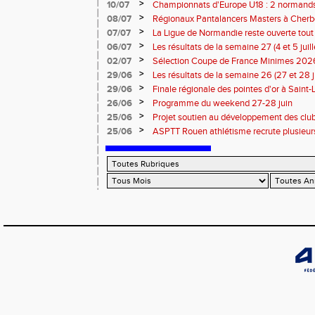
>
10/07
Championnats d'Europe U18 : 2 normands d
>
08/07
Régionaux Pantalancers Masters à Cherbo
>
07/07
La Ligue de Normandie reste ouverte tout l
>
06/07
Les résultats de la semaine 27 (4 et 5 juil
>
02/07
Sélection Coupe de France Minimes 202
>
29/06
Les résultats de la semaine 26 (27 et 28 
>
29/06
Finale régionale des pointes d'or à Saint-L
informations
>
26/06
Programme du weekend 27-28 juin
>
25/06
Projet soutien au développement des cl
>
25/06
ASPTT Rouen athlétisme recrute plusieurs