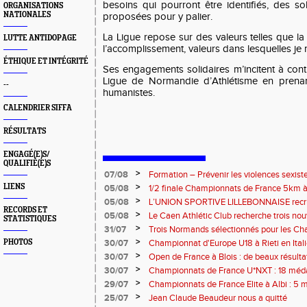
besoins qui pourront être identifiés, des so
ORGANISATIONS
NATIONALES
proposées pour y palier.
La Ligue repose sur des valeurs telles que la 
LUTTE ANTIDOPAGE
l’accomplissement, valeurs dans lesquelles je
ÉTHIQUE ET INTÉGRITÉ
Ses engagements solidaires m’incitent à contri
Ligue de Normandie d’Athlétisme en prenan
--
humanistes.
CALENDRIER SIFFA
RÉSULTATS
ENGAGÉ(E)S/
QUALIFIÉ(E)S
>
07/08
Formation – Prévenir les violences sexiste
: le 26 septembre 2026
>
LIENS
05/08
1/2 finale Championnats de France 5km à
13 septembre 2026 : les informations
>
05/08
L’UNION SPORTIVE LILLEBONNAISE recrut
RECORDS ET
rentrée 2026
>
05/08
Le Caen Athlétic Club recherche trois nou
STATISTIQUES
civique à compter de septembre 2026
>
31/07
Trois Normands sélectionnés pour les 
Eugene !
>
PHOTOS
30/07
Championnat d'Europe U18 à Rieti en Italie
normands
>
30/07
Open de France à Blois : de beaux résult
>
30/07
Championnats de France U*NXT : 18 méda
>
29/07
Championnats de France Elite à Albi : 5 
titres !
>
25/07
Jean Claude Beaudeur nous a quitté