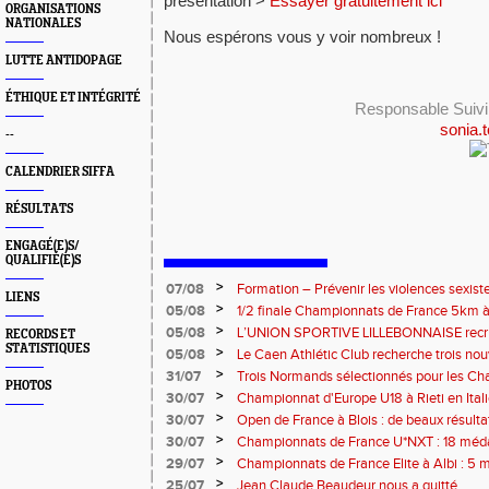
présentation >
Essayer gratuitement ici
ORGANISATIONS
NATIONALES
Nous espérons vous y voir nombreux !
LUTTE ANTIDOPAGE
ÉTHIQUE ET INTÉGRITÉ
Responsable Suivi
sonia
--
CALENDRIER SIFFA
RÉSULTATS
ENGAGÉ(E)S/
QUALIFIÉ(E)S
>
07/08
Formation – Prévenir les violences sexiste
LIENS
: le 26 septembre 2026
>
05/08
1/2 finale Championnats de France 5km à
13 septembre 2026 : les informations
>
05/08
L’UNION SPORTIVE LILLEBONNAISE recrut
RECORDS ET
STATISTIQUES
rentrée 2026
>
05/08
Le Caen Athlétic Club recherche trois nou
civique à compter de septembre 2026
>
31/07
Trois Normands sélectionnés pour les 
PHOTOS
Eugene !
>
30/07
Championnat d'Europe U18 à Rieti en Italie
normands
>
30/07
Open de France à Blois : de beaux résult
>
30/07
Championnats de France U*NXT : 18 méda
>
29/07
Championnats de France Elite à Albi : 5 
titres !
>
25/07
Jean Claude Beaudeur nous a quitté