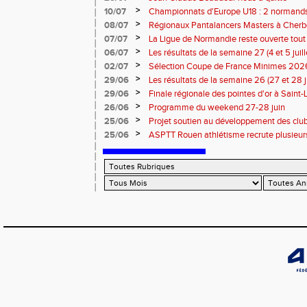
>
10/07
Championnats d'Europe U18 : 2 normands d
>
08/07
Régionaux Pantalancers Masters à Cherbo
>
07/07
La Ligue de Normandie reste ouverte tout l
>
06/07
Les résultats de la semaine 27 (4 et 5 juil
>
02/07
Sélection Coupe de France Minimes 202
>
29/06
Les résultats de la semaine 26 (27 et 28 
>
29/06
Finale régionale des pointes d'or à Saint-L
informations
>
26/06
Programme du weekend 27-28 juin
>
25/06
Projet soutien au développement des cl
>
25/06
ASPTT Rouen athlétisme recrute plusieurs