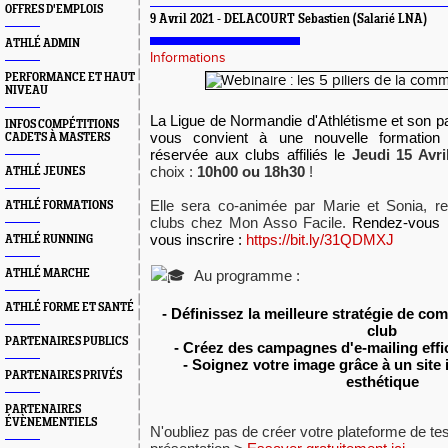
OFFRES D'EMPLOIS
9 Avril 2021 - DELACOURT Sebastien (Salarié LNA)
ATHLÉ ADMIN
Informations
PERFORMANCE ET HAUT
NIVEAU
La Ligue de Normandie d'Athlétisme et son p
INFOS COMPÉTITIONS
vous convient à une nouvelle formation 
CADETS À MASTERS
réservée aux clubs affiliés le
Jeudi
15 Avri
choix :
10h00 ou 18h30
!
ATHLÉ JEUNES
Elle sera co-animée par Marie et Sonia, r
ATHLÉ FORMATIONS
clubs chez Mon Asso Facile.
Rendez-vous i
vous inscrire :
https://bit.ly/31QDMXJ
ATHLÉ RUNNING
Au programme :
ATHLÉ MARCHE
ATHLÉ FORME ET SANTÉ
- Définissez la meilleure stratégie de c
club
PARTENAIRES PUBLICS
- Créez des campagnes d'e-mailing effi
- Soignez votre image grâce à un site
PARTENAIRES PRIVÉS
esthétique
PARTENAIRES
ÉVÈNEMENTIELS
N'oubliez pas de créer votre plateforme de te