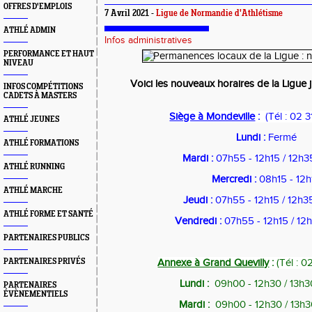
OFFRES D'EMPLOIS
7 Avril 2021 -
Ligue de Normandie d'Athlétisme
ATHLÉ ADMIN
Infos administratives
PERFORMANCE ET HAUT
NIVEAU
Voici les nouveaux horaires de la Ligue 
INFOS COMPÉTITIONS
CADETS À MASTERS
Siège à Mondeville
:
(
Tél : 02 
ATHLÉ JEUNES
Lundi :
Fermé
ATHLÉ FORMATIONS
Mardi :
07h55 - 12h15 / 12h3
ATHLÉ RUNNING
Mercredi :
08h15 - 12h
ATHLÉ MARCHE
Jeudi :
07h55 - 12h15 / 12h35
ATHLÉ FORME ET SANTÉ
Vendredi :
07h55 - 12h15 / 12h
PARTENAIRES PUBLICS
PARTENAIRES PRIVÉS
Annexe à Grand Quevilly
:
(
Tél : 0
Lundi :
09h00 - 12h30 / 13h3
PARTENAIRES
ÉVÈNEMENTIELS
Mardi :
09h00 - 12h30 / 13h3