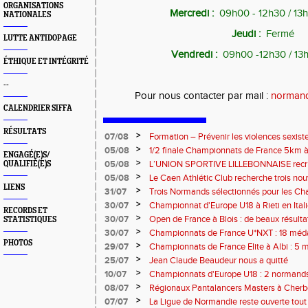
ORGANISATIONS
Mercredi :
09h00 - 12h30 / 13h
NATIONALES
Jeudi :
Fermé
LUTTE ANTIDOPAGE
Vendredi :
09h00 -12h30 / 13
ÉTHIQUE ET INTÉGRITÉ
--
Pour nous contacter par mail :
normand
CALENDRIER SIFFA
RÉSULTATS
>
07/08
Formation – Prévenir les violences sexiste
: le 26 septembre 2026
>
05/08
1/2 finale Championnats de France 5km à
ENGAGÉ(E)S/
13 septembre 2026 : les informations
>
05/08
L’UNION SPORTIVE LILLEBONNAISE recrut
QUALIFIÉ(E)S
rentrée 2026
>
05/08
Le Caen Athlétic Club recherche trois nou
LIENS
civique à compter de septembre 2026
>
31/07
Trois Normands sélectionnés pour les 
Eugene !
>
30/07
Championnat d'Europe U18 à Rieti en Italie
RECORDS ET
normands
>
30/07
Open de France à Blois : de beaux résult
STATISTIQUES
>
30/07
Championnats de France U*NXT : 18 méda
PHOTOS
>
29/07
Championnats de France Elite à Albi : 5 
titres !
>
25/07
Jean Claude Beaudeur nous a quitté
>
10/07
Championnats d'Europe U18 : 2 normands d
>
08/07
Régionaux Pantalancers Masters à Cherbo
>
07/07
La Ligue de Normandie reste ouverte tout l