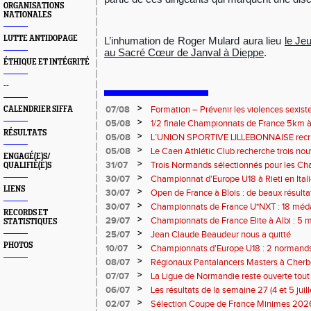
ORGANISATIONS
NATIONALES
LUTTE ANTIDOPAGE
L’inhumation de Roger Mulard aura lieu
le Je
au Sacré Cœur de Janval à Dieppe
.
ÉTHIQUE ET INTÉGRITÉ
--
>
07/08
Formation – Prévenir les violences sexiste
CALENDRIER SIFFA
: le 26 septembre 2026
>
05/08
1/2 finale Championnats de France 5km à
RÉSULTATS
13 septembre 2026 : les informations
>
05/08
L’UNION SPORTIVE LILLEBONNAISE recrut
rentrée 2026
>
05/08
Le Caen Athlétic Club recherche trois nou
ENGAGÉ(E)S/
civique à compter de septembre 2026
>
31/07
Trois Normands sélectionnés pour les 
QUALIFIÉ(E)S
Eugene !
>
30/07
Championnat d'Europe U18 à Rieti en Italie
LIENS
normands
>
30/07
Open de France à Blois : de beaux résult
>
30/07
Championnats de France U*NXT : 18 méda
RECORDS ET
>
29/07
Championnats de France Elite à Albi : 5 
STATISTIQUES
titres !
>
25/07
Jean Claude Beaudeur nous a quitté
PHOTOS
>
10/07
Championnats d'Europe U18 : 2 normands d
>
08/07
Régionaux Pantalancers Masters à Cherbo
>
07/07
La Ligue de Normandie reste ouverte tout l
>
06/07
Les résultats de la semaine 27 (4 et 5 juil
>
02/07
Sélection Coupe de France Minimes 202