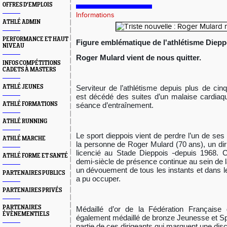
OFFRES D'EMPLOIS
Informations
ATHLÉ ADMIN
PERFORMANCE ET HAUT
Figure emblématique de l'athlétisme Diepp
NIVEAU
Roger Mulard vient de nous quitter.
INFOS COMPÉTITIONS
CADETS À MASTERS
ATHLÉ JEUNES
Serviteur de l’athlétisme depuis plus de ci
est décédé des suites d’un malaise cardiaq
ATHLÉ FORMATIONS
séance d’entraînement.
ATHLÉ RUNNING
Le sport dieppois vient de perdre l’un de ses
ATHLÉ MARCHE
la personne de Roger Mulard (70 ans), un dir
licencié au Stade Dieppois
-
depuis 1968. C
ATHLÉ FORME ET SANTÉ
demi-siècle de présence continue au sein de
un dévouement de tous les instants et dans les
PARTENAIRES PUBLICS
a pu occuper.
PARTENAIRES PRIVÉS
PARTENAIRES
Médaillé d’or de la Fédération Française 
ÉVÈNEMENTIELS
également médaillé de bronze Jeunesse et Spo
partie de ces dirigeants qui marquent une disci