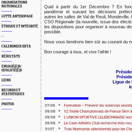
ORGANISATIONS
Quid à partir du 1er Décembre ? En foncti
NATIONALES
pandémie et suivant les décisions préfect
autres les salles de Val de Reuil, Mondeville,
LUTTE ANTIDOPAGE
CSO Régionale (la nouvelle, issue des électi
les dispositions pour organiser à nouveau de
ÉTHIQUE ET INTÉGRITÉ
possible.
--
Nous vous tiendrons bien sûr au courant du n
CALENDRIER SIFFA
Bon courage à tous, et vive l'athlé !
RÉSULTATS
ENGAGÉ(E)S/
QUALIFIÉ(E)S
Préside
Présid
LIENS
Ligue de
k
RECORDS ET
STATISTIQUES
PHOTOS
>
07/08
Formation – Prévenir les violences sexiste
: le 26 septembre 2026
>
05/08
1/2 finale Championnats de France 5km à
13 septembre 2026 : les informations
>
05/08
L’UNION SPORTIVE LILLEBONNAISE recrut
rentrée 2026
>
05/08
Le Caen Athlétic Club recherche trois nou
civique à compter de septembre 2026
>
31/07
Trois Normands sélectionnés pour les 