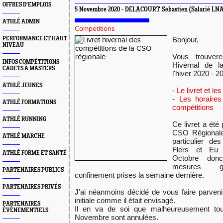
OFFRES D'EMPLOIS
5 Novembre 2020 - DELACOURT Sebastien (Salarié LN
ATHLÉ ADMIN
Competitions
PERFORMANCE ET HAUT
Bonjour,
NIVEAU
Vous trouvere
INFOS COMPÉTITIONS
Hivernal de 
CADETS À MASTERS
l'hiver 2020 - 2
ATHLÉ JEUNES
-
Le livret et l
-
Les horaires
ATHLÉ FORMATIONS
compétitions
ATHLÉ RUNNING
Ce livret a été
CSO Régionale 
ATHLÉ MARCHE
particulier de
Flers et Eu 
ATHLÉ FORME ET SANTÉ
Octobre donc
mesures go
PARTENAIRES PUBLICS
confinement prises la semaine dernière.
PARTENAIRES PRIVÉS
J'ai néanmoins décidé de vous faire parveni
initiale comme il était envisagé.
PARTENAIRES
Il en va de soi que malheureusement tou
ÉVÈNEMENTIELS
Novembre sont annulées.