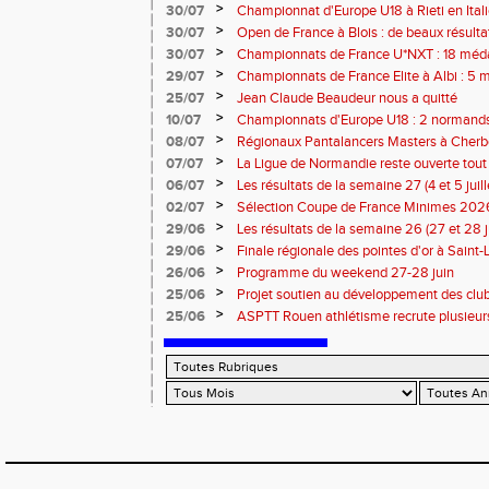
Eugene !
>
30/07
Championnat d'Europe U18 à Rieti en Italie
normands
>
30/07
Open de France à Blois : de beaux résult
>
30/07
Championnats de France U*NXT : 18 méda
>
29/07
Championnats de France Elite à Albi : 5 
titres !
>
25/07
Jean Claude Beaudeur nous a quitté
>
10/07
Championnats d'Europe U18 : 2 normands d
>
08/07
Régionaux Pantalancers Masters à Cherbo
>
07/07
La Ligue de Normandie reste ouverte tout l
>
06/07
Les résultats de la semaine 27 (4 et 5 juil
>
02/07
Sélection Coupe de France Minimes 202
>
29/06
Les résultats de la semaine 26 (27 et 28 
>
29/06
Finale régionale des pointes d'or à Saint-L
informations
>
26/06
Programme du weekend 27-28 juin
>
25/06
Projet soutien au développement des cl
>
25/06
ASPTT Rouen athlétisme recrute plusieurs