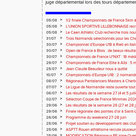
juge départemental lors des tours départemen
>
05/08
1/2 finale Championnats de France 5km à
13 septembre 2026 : les informations
>
05/08
L’UNION SPORTIVE LILLEBONNAISE recrut
rentrée 2026
>
05/08
Le Caen Athlétic Club recherche trois nou
civique à compter de septembre 2026
>
31/07
Trois Normands sélectionnés pour les 
Eugene !
>
30/07
Championnat d'Europe U18 à Rieti en Italie
normands
>
30/07
Open de France à Blois : de beaux résult
>
30/07
Championnats de France U*NXT : 18 méda
>
29/07
Championnats de France Elite à Albi : 5 
titres !
>
25/07
Jean Claude Beaudeur nous a quitté
>
10/07
Championnats d'Europe U18 : 2 normands d
>
08/07
Régionaux Pantalancers Masters à Cherbo
>
07/07
La Ligue de Normandie reste ouverte tout l
>
06/07
Les résultats de la semaine 27 (4 et 5 juil
>
02/07
Sélection Coupe de France Minimes 202
>
29/06
Les résultats de la semaine 26 (27 et 28 
>
29/06
Finale régionale des pointes d'or à Saint-L
informations
>
26/06
Programme du weekend 27-28 juin
>
25/06
Projet soutien au développement des cl
>
25/06
ASPTT Rouen athlétisme recrute plusieurs
>
25/06
MODIFICATION Régionaux BE zone Ouest 