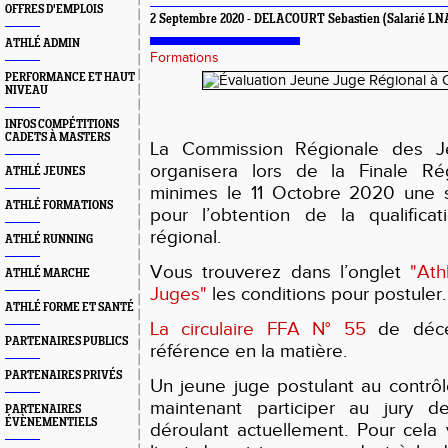
OFFRES D'EMPLOIS
2 Septembre 2020 - DELACOURT Sebastien (Salarié LN
ATHLÉ ADMIN
Formations
PERFORMANCE ET HAUT
NIVEAU
INFOS COMPÉTITIONS
CADETS À MASTERS
La Commission Régionale des J
organisera lors de la Finale Rég
ATHLÉ JEUNES
minimes le 11 Octobre 2020 une s
ATHLÉ FORMATIONS
pour l’obtention de la qualifica
régional.
ATHLÉ RUNNING
Vous trouverez dans l’onglet
"Ath
ATHLÉ MARCHE
Juges"
les conditions pour postuler.
ATHLÉ FORME ET SANTÉ
La circulaire FFA N° 55
de déce
PARTENAIRES PUBLICS
référence en la matière.
PARTENAIRES PRIVÉS
Un jeune juge postulant au contrô
maintenant participer au jury d
PARTENAIRES
ÉVÈNEMENTIELS
déroulant actuellement. Pour cela