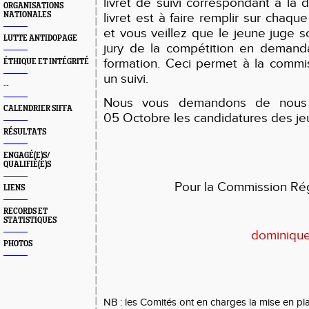
livret de suivi correspondant à la d
ORGANISATIONS
NATIONALES
livret est à faire remplir sur chaqu
et vous veillez que le jeune juge soi
LUTTE ANTIDOPAGE
jury de la compétition en demand
formation. Ceci permet à la commi
ÉTHIQUE ET INTÉGRITÉ
un suivi.
--
Nous vous demandons de nous 
CALENDRIER SIFFA
05 Octobre les candidatures des je
RÉSULTATS
ENGAGÉ(E)S/
QUALIFIÉ(E)S
Pour la Commission Ré
LIENS
RECORDS ET
STATISTIQUES
dominique
PHOTOS
NB : les Comités ont en charges la mise en pl