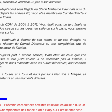
 survenu le vendredi 26 juin à son domicile.
lub (d’abord sous l’égide du Stade Malherbe Caennais puis du
 depuis les années 70, Yvon était membre du Comité Directeur
e 10 ans.
du CD14 de 2004 à 2016, Yvon était aussi un jury fidèle et
ue ce soit sur les cross, en salle ou sur la piste, nous savions
er sur lui.
il continuait à donner de son temps et de son énergie, ne
 réunion du Comité Directeur ou une compétition, ravi de
au cœur de l’action.
 toujours prêt à rendre service, Yvon était de ceux que l’on
sez à leur juste valeur. Il ne cherchait pas la lumière, il
ager de bons moments avec les autres bénévoles, dont certains
s.
à toutes et à tous et nous pensons bien fort à Maryse, sa
enfants en ces moments difficiles.
 – Prévenir les violences sexistes et sexuelles au sein du club
septembre 2026
e Championnats de France 5km à Pacy-sur-Eure le dimanche