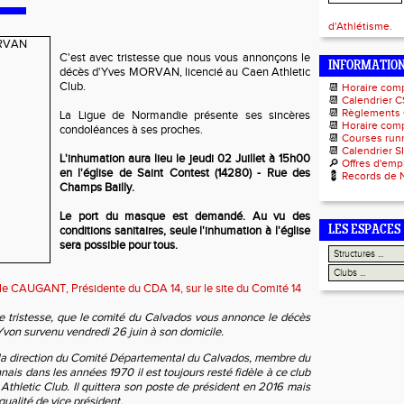
d'Athlétisme.
C'est avec tristesse que nous vous annonçons le
INFORMATIO
décès d'Yves MORVAN, licencié au Caen Athletic
Club.
📆
Horaire com
📆
Calendrier C
📆
Règlements
La Ligue de Normandie présente ses sincères
📆
Horaire comp
condoléances à ses proches.
📆
Courses runn
📆
Calendrier S
L'inhumation aura lieu le jeudi 02 Juillet à 15h00
🔎
Offres d'emp
en l'église de Saint Contest (14280) - Rue des
💈
Records de 
Champs Bailly.
Le port du masque est demandé. Au vu des
conditions sanitaires, seule l'inhumation à l'église
LES ESPACES
sera possible pour tous.
 CAUGANT, Présidente du CDA 14, sur le site du Comité 14
 tristesse, que le comité
du Calvados vous annonce le décès
on survenu vendredi 26 juin à son domicile.
la direction du Comité Départemental du Calvados, membre du
is dans les années 1970 il est toujours resté fidèle à ce club
thletic Club. Il quittera son poste de président en 2016 mais
ualité de vice président.