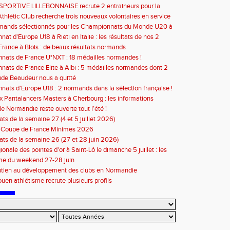
bre 2026 : les informations
SPORTIVE LILLEBONNAISE recrute 2 entraineurs pour la
2026
thlétic Club recherche trois nouveaux volontaires en service
à compter de septembre 2026
rmands sélectionnés pour les Championnats du Monde U20 à
at d'Europe U18 à Rieti en Italie : les résultats de nos 2
s
rance à Blois : de beaux résultats normands
ats de France U*NXT : 18 médailles normandes !
ats de France Elite à Albi : 5 médailles normandes dont 2
de Beaudeur nous a quitté
ats d'Europe U18 : 2 normands dans la sélection française !
 Pantalancers Masters à Cherbourg : les informations
de Normandie reste ouverte tout l’été !
ats de la semaine 27 (4 et 5 juillet 2026)
n Coupe de France Minimes 2026
tats de la semaine 26 (27 et 28 juin 2026)
ionale des pointes d'or à Saint-Lô le dimanche 5 juillet : les
ons
e du weekend 27-28 juin
utien au développement des clubs en Normandie
en athlétisme recrute plusieurs profils