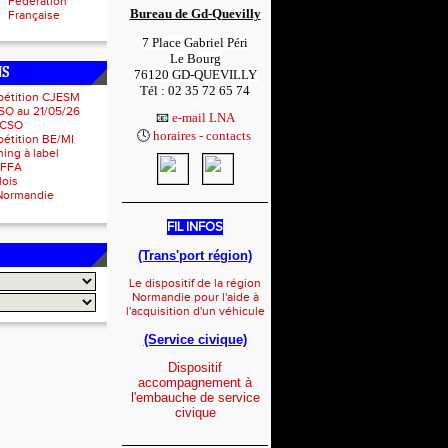
Fédération
Bureau de Gd-Quevilly
Française
7 Place Gabriel Péri
Le Bourg
NS
76120 GD-QUEVILLY
Tél : 02 35 72 65 74
pétition CJESM
1
SO au 21/05/26
📧
e-mail LNA
 CSO
🕓
horaires - contacts
1
étition BE/MI
ing à label
IFFA
lois
Normandie
_____________________
FIL INFOS
(Trans'port région)
Le dispositif de la région
Normandie pour l'aide à
l'acquisition d'un véhicule
(Service civique)
Dispositif
accompagnement à
l'embauche de service
civique
_____________________