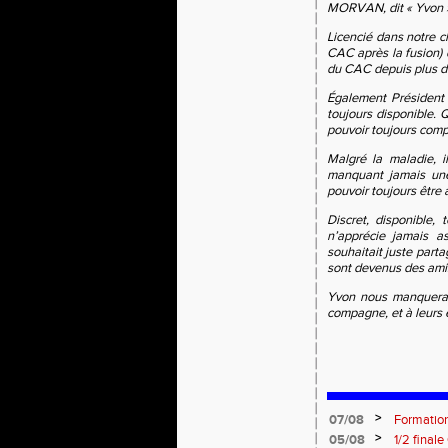
MORVAN, dit « Yvon »,
Licencié dans notre c
CAC après la fusion)
du CAC depuis plus d
Également Président 
toujours disponible. Q
pouvoir toujours compt
Malgré la maladie, 
manquant jamais une
pouvoir toujours être 
Discret, disponible,
n’apprécie jamais as
souhaitait juste part
sont devenus des ami
Yvon nous manquera 
compagne, et à leurs 
>
07/08
Formation
: le 26 
>
05/08
1/2 final