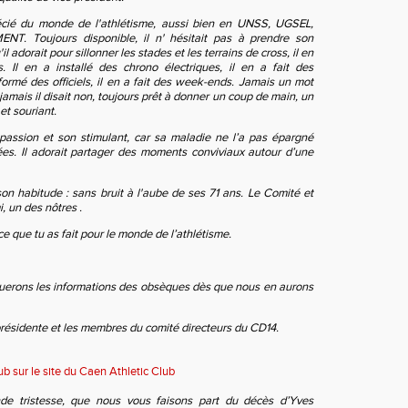
écié du monde de l'athlétisme, aussi bien en UNSS, UGSEL,
T. Toujours disponible, il n' hésitait pas à prendre son
il adorait pour sillonner les stades et les terrains de cross, il en
s. Il en a installé des chrono électriques, il en a fait des
 formé des officiels, il en a fait des week-ends. Jamais un mot
 jamais il disait non, toujours prêt à donner un coup de main, un
t souriant.
 passion et son stimulant, car sa maladie ne l’a pas épargné
ées. Il adorait partager des moments conviviaux autour d’une
son habitude : sans bruit à l'aube de ses 71 ans. Le Comité et
, un des nôtres .
e que tu as fait pour le
monde de l’athlétisme.
rons les informations des obsèques dès que nous en aurons
sidente et les membres du comité directeurs du CD14.
 sur le site du Caen Athletic Club
de tristesse, que nous vous faisons part du décès d’Yves