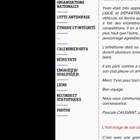
ORGANISATIONS
NATIONALES
Yvon était très appr
LIGUE et DÉPARTEMEN
LUTTE ANTIDOPAGE
véhicule, sa Xantia qu'
a fait des kilomètre
compétitions. Il en a
ÉTHIQUE ET INTÉGRITÉ
plus haut que l'autre,
personnage agréable e
--
L'athlétisme était sa
CALENDRIER SIFFA
durant plusieurs ann
bière.
RÉSULTATS
Il est parti comme a 
ENGAGÉ(E)S/
son club pleure un ami
QUALIFIÉ(E)S
Merci Yvon pour tout c
LIENS
Bon voyage.
RECORDS ET
Nous vous communique
STATISTIQUES
connaissance.
PHOTOS
Pascale CAUGANT, pré
L'hommage de son club
C’est avec une gran