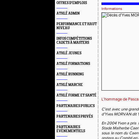
OFFRES D'EMPLOIS
Informations
ATHLÉ ADMIN
PERFORMANCE ET HAUT
NIVEAU
INFOS COMPÉTITIONS
CADETS À MASTERS
ATHLÉ JEUNES
ATHLÉ FORMATIONS
ATHLÉ RUNNING
ATHLÉ MARCHE
ATHLÉ FORME ET SANTÉ
L'hommage de Pascale
PARTENAIRES PUBLICS
C'est avec une grande
d’Yves
MORVAN dit Yv
PARTENAIRES PRIVÉS
En 2004 Yvon a pris
PARTENAIRES
Stade Malherbe Caenna
ÉVÈNEMENTIELS
sous le nom du Caen A
restera au Comité en q