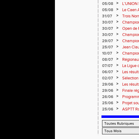
13 septem
>
05/08
L’UNION 
rentrée 
>
05/08
Le Caen A
civique 
>
31/07
Trois No
Eugene !
>
30/07
Championn
normand
>
30/07
Open de F
>
30/07
Championn
>
29/07
Championn
titres !
>
25/07
Jean Clau
>
10/07
Championn
>
08/07
Régionaux
>
07/07
La Ligue 
>
06/07
Les résult
>
02/07
Sélectio
>
29/06
Les résul
>
29/06
Finale rég
informati
>
26/06
Programm
>
25/06
Projet so
>
25/06
ASPTT Rou