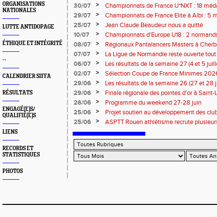
ORGANISATIONS
>
30/07
Championnats de France U*NXT : 18 méda
NATIONALES
>
29/07
Championnats de France Elite à Albi : 5 
titres !
>
25/07
Jean Claude Beaudeur nous a quitté
LUTTE ANTIDOPAGE
>
10/07
Championnats d'Europe U18 : 2 normands d
>
ÉTHIQUE ET INTÉGRITÉ
08/07
Régionaux Pantalancers Masters à Cherbo
>
07/07
La Ligue de Normandie reste ouverte tout l
--
>
06/07
Les résultats de la semaine 27 (4 et 5 juil
>
02/07
Sélection Coupe de France Minimes 202
CALENDRIER SIFFA
>
29/06
Les résultats de la semaine 26 (27 et 28 
>
29/06
Finale régionale des pointes d'or à Saint-L
RÉSULTATS
informations
>
26/06
Programme du weekend 27-28 juin
ENGAGÉ(E)S/
>
25/06
Projet soutien au développement des cl
QUALIFIÉ(E)S
>
25/06
ASPTT Rouen athlétisme recrute plusieurs
LIENS
RECORDS ET
STATISTIQUES
PHOTOS