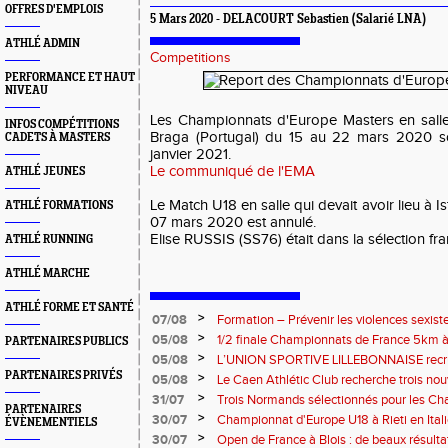
OFFRES D'EMPLOIS
5 Mars 2020 - DELACOURT Sebastien (Salarié LNA)
ATHLÉ ADMIN
Competitions
PERFORMANCE ET HAUT
NIVEAU
Les Championnats d'Europe Masters en salle 
INFOS COMPÉTITIONS
Braga (Portugal) du 15 au 22 mars 2020 so
CADETS À MASTERS
janvier 2021.
Le communiqué de l'EMA
ATHLÉ JEUNES
Le Match U18 en salle qui devait avoir lieu à I
ATHLÉ FORMATIONS
07 mars 2020 est annulé.
Elise RUSSIS (SS76) était dans la sélection fr
ATHLÉ RUNNING
ATHLÉ MARCHE
ATHLÉ FORME ET SANTÉ
>
07/08
Formation – Prévenir les violences sexiste
: le 26 septembre 2026
>
05/08
1/2 finale Championnats de France 5km à
PARTENAIRES PUBLICS
13 septembre 2026 : les informations
>
05/08
L’UNION SPORTIVE LILLEBONNAISE recrut
rentrée 2026
PARTENAIRES PRIVÉS
>
05/08
Le Caen Athlétic Club recherche trois nou
civique à compter de septembre 2026
>
31/07
Trois Normands sélectionnés pour les 
PARTENAIRES
Eugene !
>
30/07
Championnat d'Europe U18 à Rieti en Italie
ÉVÈNEMENTIELS
normands
>
30/07
Open de France à Blois : de beaux résult