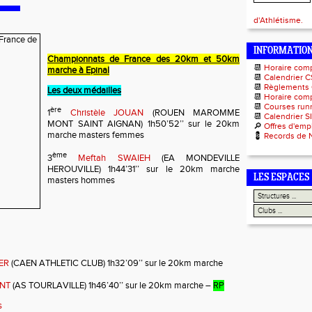
d'Athlétisme.
INFORMATIO
Championnats de France des 20km et 50km
📆
Horaire com
marche à Epinal
📆
Calendrier C
📆
Règlements
Les deux médailles
📆
Horaire comp
📆
Courses runn
ère
1
Christèle JOUAN
(ROUEN MAROMME
📆
Calendrier S
MONT SAINT AIGNAN) 1h50’52’’ sur le 20km
🔎
Offres d'emp
marche masters femmes
💈
Records de 
ème
3
Meftah SWAIEH
(EA MONDEVILLE
HEROUVILLE) 1h44’31’’ sur le 20km marche
LES ESPACES
masters hommes
IER
(CAEN ATHLETIC CLUB) 1h32’09’’ sur le 20km marche
ONT
(AS TOURLAVILLE) 1h46’40’’ sur le 20km marche –
RP
s