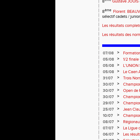
8
Gustave JOUIS
ème
8
Florent BEAU
sélectif cadets / jun
Les résultats complet
Les résultats des no
>
07/08
Formation
: le 26 
>
05/08
1/2 final
13 septem
>
05/08
L’UNION 
rentrée 
>
05/08
Le Caen A
civique 
>
31/07
Trois No
Eugene !
>
30/07
Championn
normand
>
30/07
Open de F
>
30/07
Championn
>
29/07
Championn
titres !
>
25/07
Jean Clau
>
10/07
Championn
>
08/07
Régionaux
>
07/07
La Ligue 
>
06/07
Les résult
>