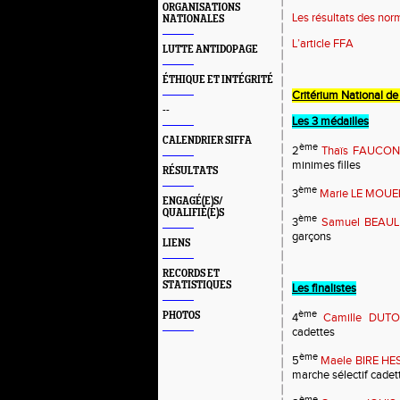
ORGANISATIONS
Les résultats des no
NATIONALES
L’article FFA
LUTTE ANTIDOPAGE
ÉTHIQUE ET INTÉGRITÉ
Critérium National de
--
Les 3 médailles
CALENDRIER SIFFA
ème
2
Thaïs FAUCON
minimes filles
RÉSULTATS
ème
3
Marie LE MOUE
ENGAGÉ(E)S/
QUALIFIÉ(E)S
ème
3
Samuel BEAUL
garçons
LIENS
RECORDS ET
STATISTIQUES
Les finalistes
ème
PHOTOS
4
Camille DUTO
cadettes
ème
5
Maele BIRE HE
marche sélectif cadet
ème