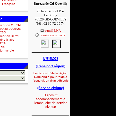
Fédération
Bureau de Gd-Quevilly
Française
7 Place Gabriel Péri
Le Bourg
NS
76120 GD-QUEVILLY
Tél : 02 35 72 65 74
pétition CJESM
1
SO au 21/05/26
📧
e-mail LNA
 CSO
🕓
horaires - contacts
1
étition BE/MI
ing à label
IFFA
lois
Normandie
_____________________
FIL INFOS
(Trans'port région)
Le dispositif de la région
Normandie pour l'aide à
l'acquisition d'un véhicule
(Service civique)
Dispositif
accompagnement à
l'embauche de service
civique
_____________________