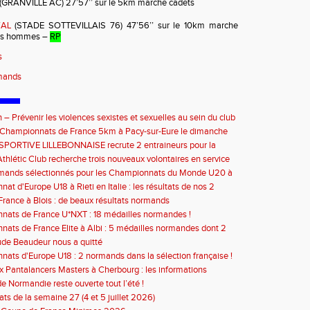
(GRANVILLE AC) 27’57’’ sur le 5km marche cadets
VAL
(STADE SOTTEVILLAIS 76) 47’56’’ sur le 10km marche
iors hommes –
RP
s
rmands
 – Prévenir les violences sexistes et sexuelles au sein du club
septembre 2026
e Championnats de France 5km à Pacy-sur-Eure le dimanche
bre 2026 : les informations
SPORTIVE LILLEBONNAISE recrute 2 entraineurs pour la
2026
thlétic Club recherche trois nouveaux volontaires en service
à compter de septembre 2026
rmands sélectionnés pour les Championnats du Monde U20 à
at d'Europe U18 à Rieti en Italie : les résultats de nos 2
s
rance à Blois : de beaux résultats normands
ats de France U*NXT : 18 médailles normandes !
ats de France Elite à Albi : 5 médailles normandes dont 2
de Beaudeur nous a quitté
ats d'Europe U18 : 2 normands dans la sélection française !
 Pantalancers Masters à Cherbourg : les informations
de Normandie reste ouverte tout l’été !
ats de la semaine 27 (4 et 5 juillet 2026)