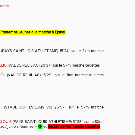
rmands
 Printemps Jeunes à la marche à Epinal
(PAYS SAINT LOIS ATHLETISME) 15’34’’ sur le 3km marche
LLIC
(VAL DE REUIL AC) 26’37’’ sur le 5km marche cadettes
IEU
(VAL DE REUIL AC) 15’29’’ sur le 3km marche minimes
T
(STADE SOTTEVILLAIS 76) 26’57’’ sur le 5km marche
SLOUIS
(PAYS SAINT LOUIS ATHLETISME) 51’38’’ sur le 10km
tes / juniors femmes –
RP
et
Record de Normandie Cadettes