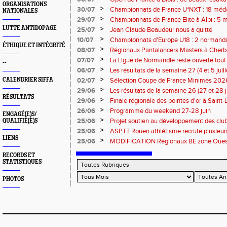
ORGANISATIONS
>
30/07
Championnats de France U*NXT : 18 méda
NATIONALES
>
29/07
Championnats de France Elite à Albi : 5 
titres !
LUTTE ANTIDOPAGE
>
25/07
Jean Claude Beaudeur nous a quitté
>
10/07
Championnats d'Europe U18 : 2 normands d
ÉTHIQUE ET INTÉGRITÉ
>
08/07
Régionaux Pantalancers Masters à Cherbo
>
07/07
La Ligue de Normandie reste ouverte tout l
--
>
06/07
Les résultats de la semaine 27 (4 et 5 juil
>
CALENDRIER SIFFA
02/07
Sélection Coupe de France Minimes 202
>
29/06
Les résultats de la semaine 26 (27 et 28 
RÉSULTATS
>
29/06
Finale régionale des pointes d'or à Saint-L
informations
>
26/06
Programme du weekend 27-28 juin
ENGAGÉ(E)S/
>
25/06
Projet soutien au développement des cl
QUALIFIÉ(E)S
>
25/06
ASPTT Rouen athlétisme recrute plusieurs
LIENS
>
25/06
MODIFICATION Régionaux BE zone Ouest 
Coutances : les informations
RECORDS ET
STATISTIQUES
PHOTOS