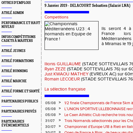
OFFRES D'EMPLOIS
9 Janvier 2019 - DELACOURT Sebastien (Salarié LNA)
ATHLÉ ADMIN
Competitions
PERFORMANCE ET HAUT
NIVEAU
Ils seront 4 à
France lor
INFOS COMPÉTITIONS
Méditerranéens 
CADETS À MASTERS
à Miramas le 19 
ATHLÉ JEUNES
ATHLÉ FORMATIONS
Ilionis GUILLAUME
(STADE SOTTEVILLAIS 76) 
Ryan ZEZE
(STADE SOTTEVILLAIS 76) sur 6
ATHLÉ RUNNING
Just KWAOU MATHEY
(EVREUX AC) sur 60m
Romain LECOEUR
(STADE SOTTEVILLAIS 76)
ATHLÉ MARCHE
La sélection française
ATHLÉ FORME ET SANTÉ
PARTENAIRES PUBLICS
>
05/08
1/2 finale Championnats de France 5km à
13 septembre 2026 : les informations
>
05/08
L’UNION SPORTIVE LILLEBONNAISE recrut
PARTENAIRES PRIVÉS
rentrée 2026
>
05/08
Le Caen Athlétic Club recherche trois nou
civique à compter de septembre 2026
>
31/07
Trois Normands sélectionnés pour les 
PARTENAIRES
Eugene !
ÉVÈNEMENTIELS
>
30/07
Championnat d'Europe U18 à Rieti en Italie
normands
>
30/07
Open de France à Blois : de beaux résult