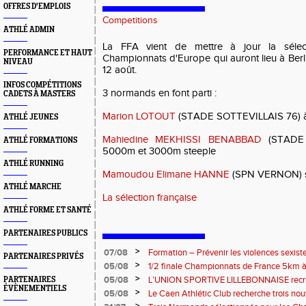
OFFRES D'EMPLOIS
Competitions
ATHLÉ ADMIN
La FFA vient de mettre à jour la sélect
PERFORMANCE ET HAUT
Championnats d'Europe qui auront lieu à Ber
NIVEAU
12 août.
INFOS COMPÉTITIONS
3 normands en font parti :
CADETS À MASTERS
Marion LOTOUT
(STADE SOTTEVILLAIS 76) à
ATHLÉ JEUNES
Mahiedine MEKHISSI BENABBAD
(STADE 
ATHLÉ FORMATIONS
5000m et 3000m steeple
ATHLÉ RUNNING
Mamoudou Elimane HANNE
(SPN VERNON) su
ATHLÉ MARCHE
La sélection française
ATHLÉ FORME ET SANTÉ
PARTENAIRES PUBLICS
>
07/08
Formation – Prévenir les violences sexiste
PARTENAIRES PRIVÉS
: le 26 septembre 2026
>
05/08
1/2 finale Championnats de France 5km à
13 septembre 2026 : les informations
>
05/08
L’UNION SPORTIVE LILLEBONNAISE recrut
PARTENAIRES
ÉVÈNEMENTIELS
rentrée 2026
>
05/08
Le Caen Athlétic Club recherche trois nou
civique à compter de septembre 2026