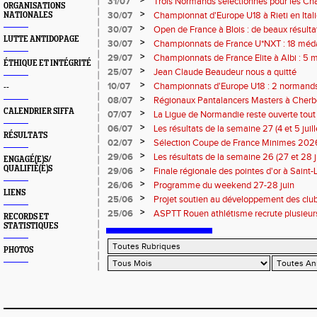
>
31/07
Trois Normands sélectionnés pour les 
ORGANISATIONS
Eugene !
>
30/07
Championnat d'Europe U18 à Rieti en Italie
NATIONALES
normands
>
30/07
Open de France à Blois : de beaux résult
LUTTE ANTIDOPAGE
>
30/07
Championnats de France U*NXT : 18 méda
>
29/07
Championnats de France Elite à Albi : 5 
ÉTHIQUE ET INTÉGRITÉ
titres !
>
25/07
Jean Claude Beaudeur nous a quitté
>
10/07
Championnats d'Europe U18 : 2 normands d
--
>
08/07
Régionaux Pantalancers Masters à Cherbo
CALENDRIER SIFFA
>
07/07
La Ligue de Normandie reste ouverte tout l
>
06/07
Les résultats de la semaine 27 (4 et 5 juil
RÉSULTATS
>
02/07
Sélection Coupe de France Minimes 202
>
29/06
Les résultats de la semaine 26 (27 et 28 
ENGAGÉ(E)S/
QUALIFIÉ(E)S
>
29/06
Finale régionale des pointes d'or à Saint-L
informations
>
26/06
Programme du weekend 27-28 juin
LIENS
>
25/06
Projet soutien au développement des cl
>
25/06
ASPTT Rouen athlétisme recrute plusieurs
RECORDS ET
STATISTIQUES
PHOTOS