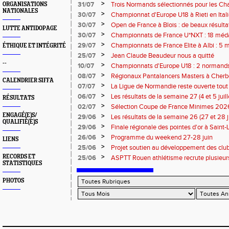
civique à compter de septembre 2026
>
31/07
Trois Normands sélectionnés pour les 
ORGANISATIONS
NATIONALES
Eugene !
>
30/07
Championnat d'Europe U18 à Rieti en Italie
normands
>
30/07
Open de France à Blois : de beaux résult
LUTTE ANTIDOPAGE
>
30/07
Championnats de France U*NXT : 18 méda
>
29/07
Championnats de France Elite à Albi : 5 
ÉTHIQUE ET INTÉGRITÉ
titres !
>
25/07
Jean Claude Beaudeur nous a quitté
--
>
10/07
Championnats d'Europe U18 : 2 normands d
>
08/07
Régionaux Pantalancers Masters à Cherbo
CALENDRIER SIFFA
>
07/07
La Ligue de Normandie reste ouverte tout l
>
06/07
Les résultats de la semaine 27 (4 et 5 juil
RÉSULTATS
>
02/07
Sélection Coupe de France Minimes 202
ENGAGÉ(E)S/
>
29/06
Les résultats de la semaine 26 (27 et 28 
QUALIFIÉ(E)S
>
29/06
Finale régionale des pointes d'or à Saint-L
informations
>
26/06
Programme du weekend 27-28 juin
LIENS
>
25/06
Projet soutien au développement des cl
>
RECORDS ET
25/06
ASPTT Rouen athlétisme recrute plusieurs
STATISTIQUES
PHOTOS