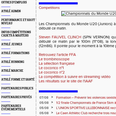
OFFRES D'EMPLOIS
Competitions
ATHLÉ ADMIN
PERFORMANCE ET HAUT
NIVEAU
Les Championnats du Monde U20 (Juniors) à
débuté ce matin.
INFOS COMPÉTITIONS
CADETS À MASTERS
Steven FAUVEL CLINCH
(SPN VERNON) quali
débuté ce matin par le 100m (11''08), la lo
ATHLÉ JEUNES
(12m86). Il pointe pour le moment à la 10ème 
ATHLÉ FORMATIONS
Retrouvez l'article FFA
Le trombinoscope
ATHLÉ RUNNING
La sélection française
Le cocorico n°1
ATHLÉ MARCHE
Le cocorico n°2
La compétition à suivre en streaming vidéo
ATHLÉ FORME ET SANTÉ
Les résultats sur le site de l'IAAF
PARTENAIRES PUBLICS
>
PARTENAIRES PRIVÉS
07/08
Formation – Prévenir les violences sexiste
: le 26 septembre 2026
>
05/08
1/2 finale Championnats de France 5km à
PARTENAIRES
13 septembre 2026 : les informations
>
05/08
L’UNION SPORTIVE LILLEBONNAISE recrut
ÉVÈNEMENTIELS
rentrée 2026
>
05/08
Le Caen Athlétic Club recherche trois nou