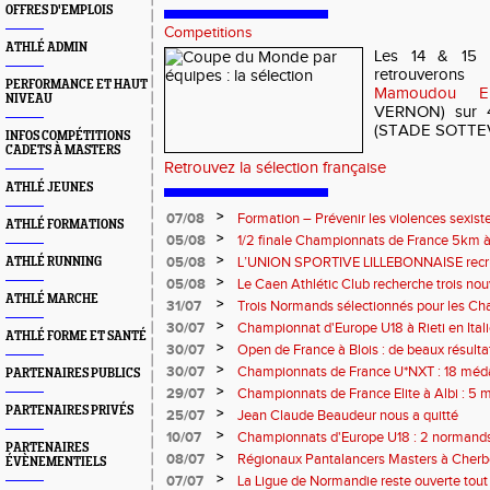
OFFRES D'EMPLOIS
Competitions
ATHLÉ ADMIN
Les 14 & 15 J
retrouveron
PERFORMANCE ET HAUT
Mamoudou E
NIVEAU
VERNON) sur 
(STADE SOTTEVI
INFOS COMPÉTITIONS
CADETS À MASTERS
Retrouvez la sélection française
ATHLÉ JEUNES
>
07/08
Formation – Prévenir les violences sexiste
ATHLÉ FORMATIONS
: le 26 septembre 2026
>
05/08
1/2 finale Championnats de France 5km à
13 septembre 2026 : les informations
>
05/08
L’UNION SPORTIVE LILLEBONNAISE recrut
ATHLÉ RUNNING
rentrée 2026
>
05/08
Le Caen Athlétic Club recherche trois nou
ATHLÉ MARCHE
civique à compter de septembre 2026
>
31/07
Trois Normands sélectionnés pour les 
Eugene !
>
30/07
Championnat d'Europe U18 à Rieti en Italie
ATHLÉ FORME ET SANTÉ
normands
>
30/07
Open de France à Blois : de beaux résult
>
30/07
Championnats de France U*NXT : 18 méda
PARTENAIRES PUBLICS
>
29/07
Championnats de France Elite à Albi : 5 
titres !
PARTENAIRES PRIVÉS
>
25/07
Jean Claude Beaudeur nous a quitté
>
10/07
Championnats d'Europe U18 : 2 normands d
PARTENAIRES
>
08/07
Régionaux Pantalancers Masters à Cherbo
ÉVÈNEMENTIELS
>
07/07
La Ligue de Normandie reste ouverte tout l