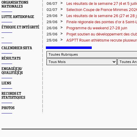
ORGANISATIONS
>
06/07
Les résultats de la semaine 27 (4 et 5 juil
NATIONALES
>
02/07
Sélection Coupe de France Minimes 202
>
29/06
Les résultats de la semaine 26 (27 et 28 
LUTTE ANTIDOPAGE
>
29/06
Finale régionale des pointes d'or à Saint-L
informations
>
ÉTHIQUE ET INTÉGRITÉ
26/06
Programme du weekend 27-28 juin
>
25/06
Projet soutien au développement des cl
--
>
25/06
ASPTT Rouen athlétisme recrute plusieurs
CALENDRIER SIFFA
RÉSULTATS
ENGAGÉ(E)S/
QUALIFIÉ(E)S
LIENS
RECORDS ET
STATISTIQUES
PHOTOS