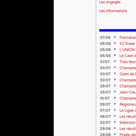
Les engagés
Les informations
>
07/08
Formation
: le 26 
>
05/08
1/2 final
13 septem
>
05/08
L’UNION 
rentrée 
>
05/08
Le Caen A
civique 
>
31/07
Trois No
Eugene !
>
30/07
Championn
normand
>
30/07
Open de F
>
30/07
Championn
>
29/07
Championn
titres !
>
25/07
Jean Clau
>
10/07
Championn
>
08/07
Régionaux
>
07/07
La Ligue 
>
06/07
Les résult
>
02/07
Sélectio
>
29/06
Les résul
>
29/06
Finale rég