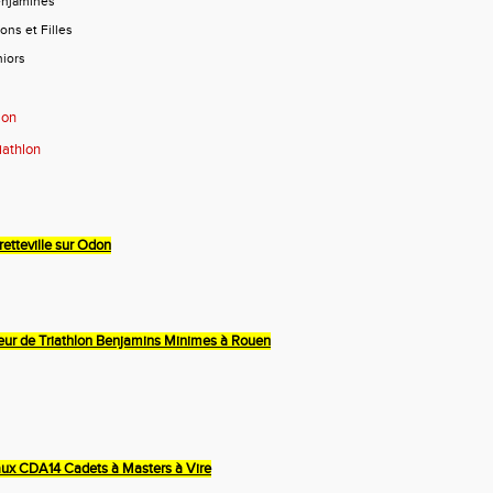
enjamines
ns et Filles
niors
lon
iathlon
retteville sur Odon
teur de Triathlon Benjamins Minimes à Rouen
ux CDA14 Cadets à Masters à Vire