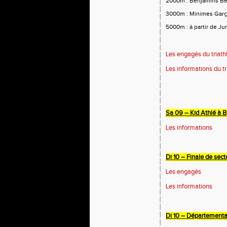
2000m : Benjamins B
3000m : Minimes Garço
5000m : à partir de Ju
Les engagés du triath
Les informations du tr
Sa 09 – Kid Athlé à B
Les informations
Di 10 – Finale de sec
Les engagés
Les informations
Di 10 – Départementa