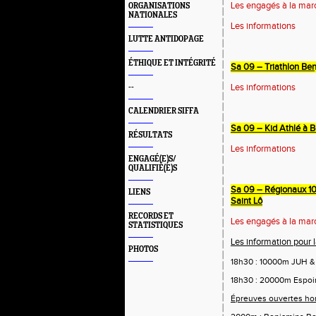
Les engagés à la mar
ORGANISATIONS
NATIONALES
Les informations
LUTTE ANTIDOPAGE
ÉTHIQUE ET INTÉGRITÉ
Sa 09 – Triathlon Be
Les informations
--
CALENDRIER SIFFA
Sa 09 – Kid Athlé à 
RÉSULTATS
Les informations
ENGAGÉ(E)S/
QUALIFIÉ(E)S
Sa 09 – Régionaux 1
LIENS
Saint Lô
RECORDS ET
Les engagés à la mar
STATISTIQUES
Les information pour 
PHOTOS
18h30 : 10000m JUH &
18h30 : 20000m Espoir
Épreuves ouvertes ho