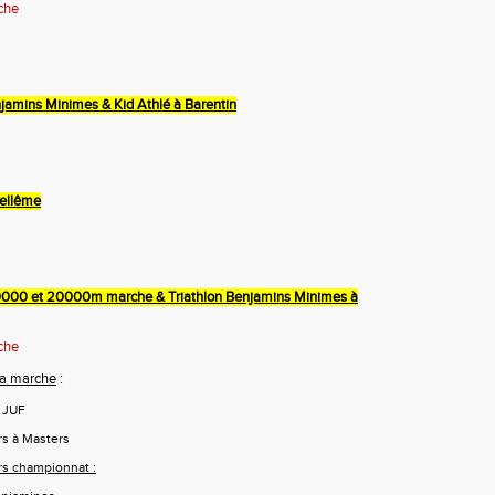
che
njamins Minimes & Kid Athlé à Barentin
Bellême
0000 et 20000m marche & Triathlon Benjamins Minimes à
che
la marche
:
 JUF
s à Masters
rs championnat :