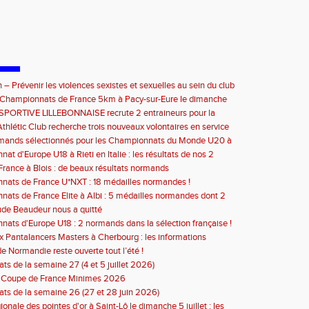
 – Prévenir les violences sexistes et sexuelles au sein du club
septembre 2026
e Championnats de France 5km à Pacy-sur-Eure le dimanche
bre 2026 : les informations
SPORTIVE LILLEBONNAISE recrute 2 entraineurs pour la
2026
thlétic Club recherche trois nouveaux volontaires en service
à compter de septembre 2026
rmands sélectionnés pour les Championnats du Monde U20 à
at d'Europe U18 à Rieti en Italie : les résultats de nos 2
s
rance à Blois : de beaux résultats normands
ats de France U*NXT : 18 médailles normandes !
ats de France Elite à Albi : 5 médailles normandes dont 2
de Beaudeur nous a quitté
ats d'Europe U18 : 2 normands dans la sélection française !
 Pantalancers Masters à Cherbourg : les informations
de Normandie reste ouverte tout l’été !
ats de la semaine 27 (4 et 5 juillet 2026)
n Coupe de France Minimes 2026
tats de la semaine 26 (27 et 28 juin 2026)
ionale des pointes d'or à Saint-Lô le dimanche 5 juillet : les