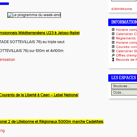
d'Athlétisme.
INFORMATIO
📆
Horaire com
mpionnats Méditerranéens U23 à Jeloso (Italie)
📆
Calendrier C
📆
Règlements
TADE SOTTEVILLAIS 76) au triple saut
📆
Horaire comp
📆
Courses runn
TTEVILLAIS 76) sur 100m et 4x100m
📆
Calendrier S
🔎
Offres d'emp
ganisation
💈
Records de 
LES ESPACES
Courants de la Liberté à Caen – Label National
onal 2 de Lillebonne et Régionaux 5000m marche Cadet(te)s
ing