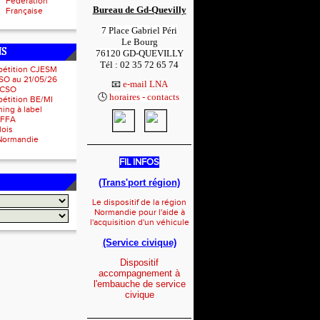
Fédération
Bureau de Gd-Quevilly
Française
7 Place Gabriel Péri
Le Bourg
NS
76120 GD-QUEVILLY
Tél : 02 35 72 65 74
pétition CJESM
1
SO au 21/05/26
📧
e-mail LNA
 CSO
🕓
horaires - contacts
1
étition BE/MI
ing à label
IFFA
lois
Normandie
_____________________
FIL INFOS
(Trans'port région)
Le dispositif de la région
Normandie pour l'aide à
l'acquisition d'un véhicule
(Service civique)
Dispositif
accompagnement à
l'embauche de service
civique
_____________________