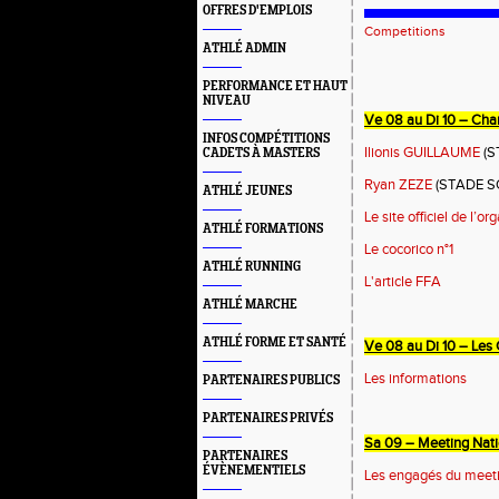
OFFRES D'EMPLOIS
Competitions
ATHLÉ ADMIN
PERFORMANCE ET HAUT
NIVEAU
Ve 08 au Di 10 – Cha
INFOS COMPÉTITIONS
Ilionis GUILLAUME
(S
CADETS À MASTERS
Ryan ZEZE
(STADE SO
ATHLÉ JEUNES
Le site officiel de l’or
ATHLÉ FORMATIONS
Le cocorico n°1
ATHLÉ RUNNING
L'article FFA
ATHLÉ MARCHE
ATHLÉ FORME ET SANTÉ
Ve 08 au Di 10 – Les 
Les informations
PARTENAIRES PUBLICS
PARTENAIRES PRIVÉS
Sa 09 – Meeting Nati
PARTENAIRES
ÉVÈNEMENTIELS
Les engagés du meet