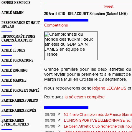
OFFRES D'EMPLOIS
Tweet
ATHLÉ ADMIN
26 Avril 2018 - DELACOURT Sebastien (Salarié LNA)
PERFORMANCE ET HAUT
Competitions
NIVEAU
INFOS COMPÉTITIONS
CADETS À MASTERS
ATHLÉ JEUNES
ATHLÉ FORMATIONS
Grande première pour les deux athlètes 
ATHLÉ RUNNING
vont revêtir pour la première fois le maillot de
Martin Na Muri en Croatie le 08 septembre.
ATHLÉ MARCHE
Nous retrouverons donc
Réjane LECAMUS
e
ATHLÉ FORME ET SANTÉ
Retrouvez
la sélection complète
PARTENAIRES PUBLICS
PARTENAIRES PRIVÉS
>
05/08
1/2 finale Championnats de France 5km à
13 septembre 2026 : les informations
>
05/08
L’UNION SPORTIVE LILLEBONNAISE recrut
PARTENAIRES
ÉVÈNEMENTIELS
rentrée 2026
>
05/08
Le Caen Athlétic Club recherche trois nou
civique à compter de septembre 2026
>