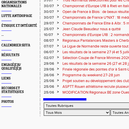
31/07
Trois Normands sélectionnés pour les 
ORGANISATIONS
Eugene !
>
30/07
Championnat d'Europe U18 à Rieti en Italie
NATIONALES
normands
>
30/07
Open de France à Blois : de beaux résult
LUTTE ANTIDOPAGE
>
30/07
Championnats de France U*NXT : 18 méda
>
29/07
Championnats de France Elite à Albi : 5 
ÉTHIQUE ET INTÉGRITÉ
titres !
>
25/07
Jean Claude Beaudeur nous a quitté
>
10/07
Championnats d'Europe U18 : 2 normands d
--
>
08/07
Régionaux Pantalancers Masters à Cherbo
CALENDRIER SIFFA
>
07/07
La Ligue de Normandie reste ouverte tout l
>
06/07
Les résultats de la semaine 27 (4 et 5 juil
RÉSULTATS
>
02/07
Sélection Coupe de France Minimes 202
>
29/06
Les résultats de la semaine 26 (27 et 28 
ENGAGÉ(E)S/
>
QUALIFIÉ(E)S
29/06
Finale régionale des pointes d'or à Saint-L
informations
>
26/06
Programme du weekend 27-28 juin
LIENS
>
25/06
Projet soutien au développement des cl
>
25/06
ASPTT Rouen athlétisme recrute plusieurs
RECORDS ET
>
STATISTIQUES
25/06
MODIFICATION Régionaux BE zone Ouest 
Coutances : les informations
PHOTOS