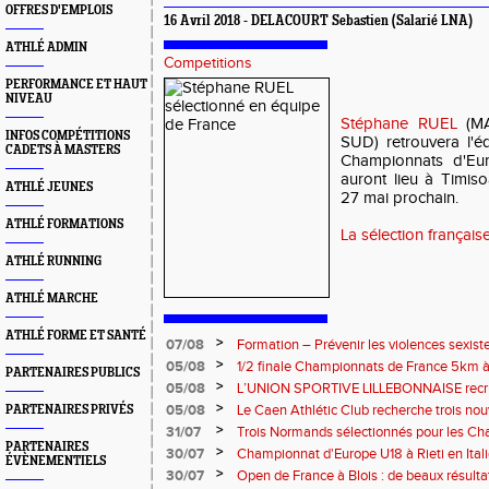
OFFRES D'EMPLOIS
16 Avril 2018 - DELACOURT Sebastien (Salarié LNA)
ATHLÉ ADMIN
Competitions
PERFORMANCE ET HAUT
NIVEAU
Stéphane RUEL
(M
INFOS COMPÉTITIONS
SUD) retrouvera l'é
CADETS À MASTERS
Championnats d'Eu
auront lieu à Timis
ATHLÉ JEUNES
27 mai prochain.
ATHLÉ FORMATIONS
La sélection français
ATHLÉ RUNNING
ATHLÉ MARCHE
ATHLÉ FORME ET SANTÉ
>
07/08
Formation – Prévenir les violences sexiste
: le 26 septembre 2026
>
05/08
1/2 finale Championnats de France 5km à
PARTENAIRES PUBLICS
13 septembre 2026 : les informations
>
05/08
L’UNION SPORTIVE LILLEBONNAISE recrut
rentrée 2026
>
05/08
Le Caen Athlétic Club recherche trois nou
PARTENAIRES PRIVÉS
civique à compter de septembre 2026
>
31/07
Trois Normands sélectionnés pour les 
PARTENAIRES
Eugene !
>
30/07
Championnat d'Europe U18 à Rieti en Italie
ÉVÈNEMENTIELS
normands
>
30/07
Open de France à Blois : de beaux résult