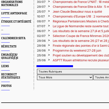
>
30/07
Championnats de France U*NXT : 18 méda
ORGANISATIONS
NATIONALES
>
29/07
Championnats de France Elite à Albi : 5 
titres !
>
25/07
Jean Claude Beaudeur nous a quitté
LUTTE ANTIDOPAGE
>
10/07
Championnats d'Europe U18 : 2 normands d
>
08/07
Régionaux Pantalancers Masters à Cherbo
ÉTHIQUE ET INTÉGRITÉ
>
07/07
La Ligue de Normandie reste ouverte tout l
--
>
06/07
Les résultats de la semaine 27 (4 et 5 juil
>
02/07
Sélection Coupe de France Minimes 202
CALENDRIER SIFFA
>
29/06
Les résultats de la semaine 26 (27 et 28 
>
29/06
Finale régionale des pointes d'or à Saint-L
RÉSULTATS
informations
>
26/06
Programme du weekend 27-28 juin
>
ENGAGÉ(E)S/
25/06
Projet soutien au développement des cl
QUALIFIÉ(E)S
>
25/06
ASPTT Rouen athlétisme recrute plusieurs
LIENS
RECORDS ET
STATISTIQUES
PHOTOS