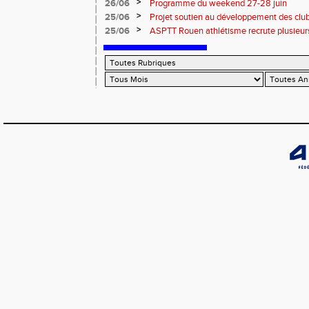
informations
>
26/06
Programme du weekend 27-28 juin
>
25/06
Projet soutien au développement des cl
>
25/06
ASPTT Rouen athlétisme recrute plusieurs