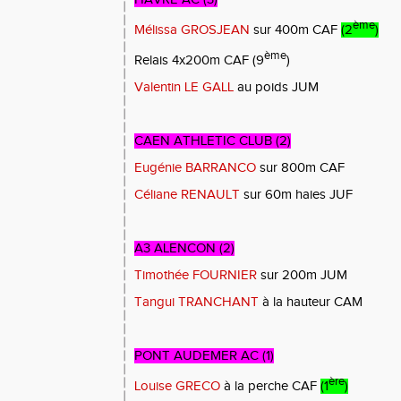
ème
Mélissa GROSJEAN
sur 400m CAF
(2
)
ème
Relais 4x200m CAF (9
)
Valentin LE GALL
au poids JUM
CAEN ATHLETIC CLUB (2)
Eugénie BARRANCO
sur 800m CAF
Céliane RENAULT
sur 60m haies JUF
A3 ALENCON (2)
Timothée FOURNIER
sur 200m JUM
Tangui TRANCHANT
à la hauteur CAM
PONT AUDEMER AC (1)
ère
Louise GRECO
à la perche CAF
(1
)