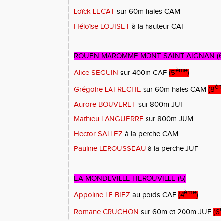
Loïck LECAT
sur 60m haies CAM
Héloïse LOUISET
à la hauteur CAF
ROUEN MAROMME MONT SAINT AIGNAN (6
ème
Alice SEGUIN
sur 400m CAF
(5
)
è
Grégoire LATRECHE
sur 60m haies CAM
(8
Aurore BOUVERET
sur 800m JUF
Mathieu LANGUERRE
sur 800m JUM
Hector SALLEZ
à la perche CAM
Pauline LEROUSSEAU
à la perche JUF
EA MONDEVILLE HEROUVILLE (5)
ème
Appoline LE BIEZ
au poids CAF
(4
)
Romane CRUCHON
sur 60m et 200m JUF
(6