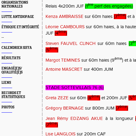
ORGANISATIONS
ère
Relais 4x200m JUF
(1
perf des engagées)
NATIONALES
ème
Kenza AMBRAISSE
sur 60m haies
(7
)
et à
LUTTE ANTIDOPAGE
Léonie CAMBOURS
sur 60m haies, à la haut
ÉTHIQUE ET INTÉGRITÉ
ème
JUF
(4
)
--
è
Steven FAUVEL CLINCH
sur 60m haies
(3
CALENDRIER SIFFA
ème
(5
)
RÉSULTATS
ème
Margot TEMINES
sur 60m haies (9
) et à 
ENGAGÉ(E)S/
Antoine MASCRET
sur 400m JUM
QUALIFIÉ(E)S
LIENS
STADE SOTTEVILLAIS 76 (6)
RECORDS ET
ème
è
STATISTIQUES
Greta ZEZE
sur 60m
(8
)
et 200m JUF
(5
ème
PHOTOS
Grégory BERNAGE
sur 800m JUM
(7
)
Jean Rémy EDZANG AKUE
à la longueur
ème
(7
)
Lise LANGLOIS
sur 200m CAF