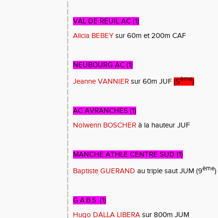
VAL DE REUIL AC (1)
Alicia BEBEY
sur 60m et 200m CAF
NEUBOURG AC (1)
ème
Jeanne VANNIER
sur 60m JUF
(5
)
AC AVRANCHES (1)
Nolwenn BOSCHER
à la hauteur JUF
MANCHE ATHLE CENTRE SUD (1)
ème
Baptiste GUERAND
au triple saut JUM (9
)
G.A.B.S. (1)
Hugo DALLA LIBERA
sur 800m JUM