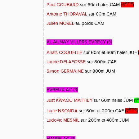
ème
Paul GOUBARD
sur 60m haies CAM
(6
)
Antoine THORAVAL
sur 60m CAM
Julien MOREL
au poids CAM
AL AUNAY VILLERS EVRECY (3)
Anaïs COQUELLE
sur 60m et 60m haies JUF
Laurie DELAFOSSE
sur 800m CAF
Simon GERMAINE
sur 800m JUM
EVREUX AC (3)
e
Just KWAOU MATHEY
sur 60m haies JUM
(1
ème
Lucie NSONDA
sur 60m et 200m CAF
(7
)
Ludovic MESNIL
sur 200m et 400m JUM
HAVRE AC (3)