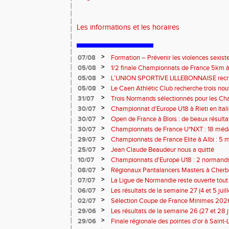
Les informations et les horaires
>
07/08
Formation – Prévenir les violences sexiste
: le 26 septembre 2026
>
05/08
1/2 finale Championnats de France 5km à
13 septembre 2026 : les informations
>
05/08
L’UNION SPORTIVE LILLEBONNAISE recrut
rentrée 2026
>
05/08
Le Caen Athlétic Club recherche trois nou
civique à compter de septembre 2026
>
31/07
Trois Normands sélectionnés pour les 
Eugene !
>
30/07
Championnat d'Europe U18 à Rieti en Italie
normands
>
30/07
Open de France à Blois : de beaux résult
>
30/07
Championnats de France U*NXT : 18 méda
>
29/07
Championnats de France Elite à Albi : 5 
titres !
>
25/07
Jean Claude Beaudeur nous a quitté
>
10/07
Championnats d'Europe U18 : 2 normands d
>
08/07
Régionaux Pantalancers Masters à Cherbo
>
07/07
La Ligue de Normandie reste ouverte tout l
>
06/07
Les résultats de la semaine 27 (4 et 5 juil
>
02/07
Sélection Coupe de France Minimes 202
>
29/06
Les résultats de la semaine 26 (27 et 28 
>
29/06
Finale régionale des pointes d'or à Saint-L