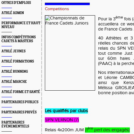
OFFRES D'EMPLOIS
Competitions
ATHLÉ ADMIN
ème
Pour la 3
fois 
PERFORMANCE ET HAUT
accueillera ce w
NIVEAU
de France Cadets J
INFOS COMPÉTITIONS
40 Athlètes et 3 
CADETS À MASTERS
réelles chances d
relais du SPN VE
ATHLÉ JEUNES
tout comme Jus
sur 60m haies
ATHLÉ FORMATIONS
(PAAC) à la perch
ATHLÉ RUNNING
Nos internationa
et Léonie CAMB
ATHLÉ MARCHE
ainsi que Ken
Mélissa GROSJEA
ATHLÉ FORME ET SANTÉ
bonne position av
PARTENAIRES PUBLICS
Les qualifiés par clubs
PARTENAIRES PRIVÉS
SPN VERNON (7)
PARTENAIRES
ÉVÈNEMENTIELS
ère
Relais 4x200m JUM
(1
perf des engagés)