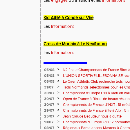
Les
engagés
du triathlon et les
informations
Kid Athlé à Condé sur Vire
Les
informations
Cross de Mortain à Le Neufbourg
Les
informations
>
05/08
1/2 finale Championnats de France 5km à
13 septembre 2026 : les informations
>
05/08
L’UNION SPORTIVE LILLEBONNAISE recrut
rentrée 2026
>
05/08
Le Caen Athlétic Club recherche trois nou
civique à compter de septembre 2026
>
31/07
Trois Normands sélectionnés pour les 
Eugene !
>
30/07
Championnat d'Europe U18 à Rieti en Italie
normands
>
30/07
Open de France à Blois : de beaux résult
>
30/07
Championnats de France U*NXT : 18 méda
>
29/07
Championnats de France Elite à Albi : 5 
titres !
>
25/07
Jean Claude Beaudeur nous a quitté
>
10/07
Championnats d'Europe U18 : 2 normands d
>
08/07
Régionaux Pantalancers Masters à Cherbo