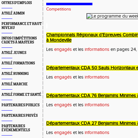
OFFRES D'EMPLOIS
Competitions
ATHLÉ ADMIN
PERFORMANCE ET HAUT
NIVEAU
Championnats Régionaux d’Epreuves Combiné
INFOS COMPÉTITIONS
à Mondeville
CADETS À MASTERS
Les
engagés
et les
informations
en pages 24, 
ATHLÉ JEUNES
ATHLÉ FORMATIONS
Départementaux CDA 50 Sauts Horizontaux e
ATHLÉ RUNNING
Les
engagés
et les
informations
ATHLÉ MARCHE
ATHLÉ FORME ET SANTÉ
Départementaux CDA 76 Benjamins Minimes à
Les
engagés
et les
informations
PARTENAIRES PUBLICS
PARTENAIRES PRIVÉS
Départementaux CDA 27 Benjamins Minimes à
PARTENAIRES
ÉVÈNEMENTIELS
Les
engagés
et les
informations