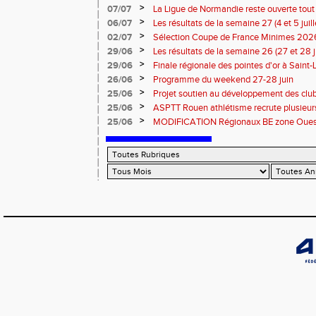
>
07/07
La Ligue de Normandie reste ouverte tout l
>
06/07
Les résultats de la semaine 27 (4 et 5 juil
>
02/07
Sélection Coupe de France Minimes 202
>
29/06
Les résultats de la semaine 26 (27 et 28 
>
29/06
Finale régionale des pointes d'or à Saint-L
informations
>
26/06
Programme du weekend 27-28 juin
>
25/06
Projet soutien au développement des cl
>
25/06
ASPTT Rouen athlétisme recrute plusieurs
>
25/06
MODIFICATION Régionaux BE zone Ouest 
Coutances : les informations