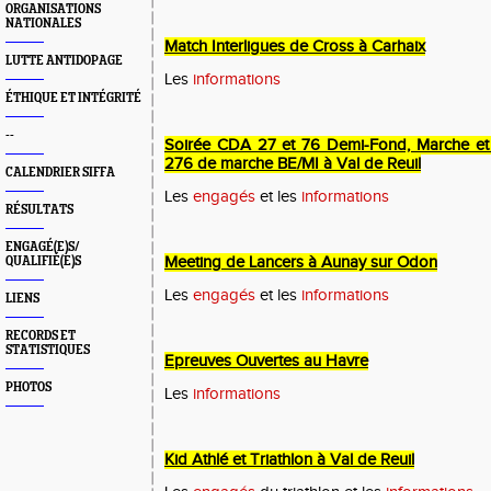
ORGANISATIONS
NATIONALES
Match Interligues de Cross à Carhaix
LUTTE ANTIDOPAGE
Les
informations
ÉTHIQUE ET INTÉGRITÉ
--
Soirée CDA 27 et 76 Demi-Fond, Marche et
276 de marche BE/MI à Val de Reuil
CALENDRIER SIFFA
Les
engagés
et les
informations
RÉSULTATS
ENGAGÉ(E)S/
Meeting de Lancers à Aunay sur Odon
QUALIFIÉ(E)S
Les
engagés
et les
informations
LIENS
RECORDS ET
STATISTIQUES
Epreuves Ouvertes au Havre
PHOTOS
Les
informations
Kid Athlé et Triathlon à Val de Reuil