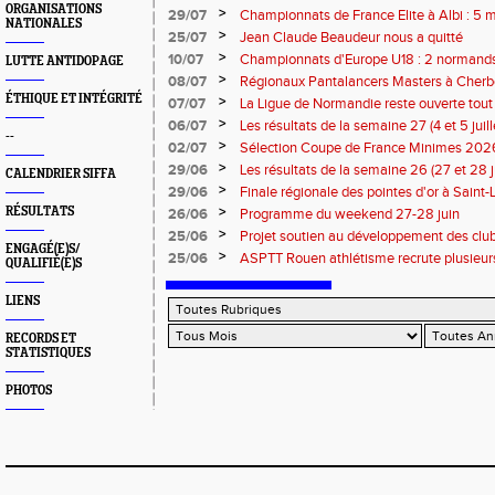
ORGANISATIONS
>
29/07
Championnats de France Elite à Albi : 5 
NATIONALES
titres !
>
25/07
Jean Claude Beaudeur nous a quitté
>
10/07
Championnats d'Europe U18 : 2 normands d
LUTTE ANTIDOPAGE
>
08/07
Régionaux Pantalancers Masters à Cherbo
ÉTHIQUE ET INTÉGRITÉ
>
07/07
La Ligue de Normandie reste ouverte tout l
>
06/07
Les résultats de la semaine 27 (4 et 5 juil
--
>
02/07
Sélection Coupe de France Minimes 202
>
29/06
Les résultats de la semaine 26 (27 et 28 
CALENDRIER SIFFA
>
29/06
Finale régionale des pointes d'or à Saint-L
informations
>
RÉSULTATS
26/06
Programme du weekend 27-28 juin
>
25/06
Projet soutien au développement des cl
ENGAGÉ(E)S/
>
25/06
ASPTT Rouen athlétisme recrute plusieurs
QUALIFIÉ(E)S
LIENS
RECORDS ET
STATISTIQUES
PHOTOS