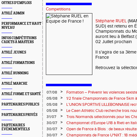
OFFRES D'EMPLOIS
Competitions
ATHLÉ ADMIN
Stéphane RUEL
(MA
PERFORMANCE ET HAUT
SUD) est retenu en É
NIVEAU
Championnats du Mo
auront lieu à Belfast 
INFOS COMPÉTITIONS
02 Juillet prochain
CADETS À MASTERS
Il s'agira de sa 3èm
ATHLÉ JEUNES
France
ATHLÉ FORMATIONS
Retrouvez la sélecti
ATHLÉ RUNNING
ATHLÉ MARCHE
>
07/08
Formation – Prévenir les violences sexiste
ATHLÉ FORME ET SANTÉ
: le 26 septembre 2026
>
05/08
1/2 finale Championnats de France 5km à
13 septembre 2026 : les informations
>
05/08
L’UNION SPORTIVE LILLEBONNAISE recrut
PARTENAIRES PUBLICS
rentrée 2026
>
05/08
Le Caen Athlétic Club recherche trois nou
PARTENAIRES PRIVÉS
civique à compter de septembre 2026
>
31/07
Trois Normands sélectionnés pour les 
Eugene !
>
30/07
Championnat d'Europe U18 à Rieti en Italie
PARTENAIRES
normands
>
30/07
Open de France à Blois : de beaux résult
ÉVÈNEMENTIELS
>
30/07
Championnats de France U*NXT : 18 méda