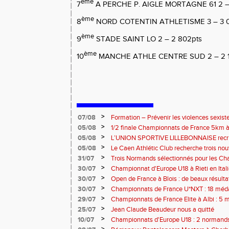
ème
7
A PERCHE P. AIGLE MORTAGNE 61 2 –
ème
8
NORD COTENTIN ATHLETISME 3 – 3 0
ème
9
STADE SAINT LO 2 – 2 802pts
ème
10
MANCHE ATHLE CENTRE SUD 2 – 2 1
>
07/08
Formation – Prévenir les violences sexiste
: le 26 septembre 2026
>
05/08
1/2 finale Championnats de France 5km à
13 septembre 2026 : les informations
>
05/08
L’UNION SPORTIVE LILLEBONNAISE recrut
rentrée 2026
>
05/08
Le Caen Athlétic Club recherche trois nou
civique à compter de septembre 2026
>
31/07
Trois Normands sélectionnés pour les 
Eugene !
>
30/07
Championnat d'Europe U18 à Rieti en Italie
normands
>
30/07
Open de France à Blois : de beaux résult
>
30/07
Championnats de France U*NXT : 18 méda
>
29/07
Championnats de France Elite à Albi : 5 
titres !
>
25/07
Jean Claude Beaudeur nous a quitté
>
10/07
Championnats d'Europe U18 : 2 normands d
>