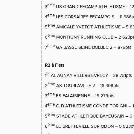
ème
3
US GRAND FECAMP ATHLETISME – 12
ème
4
LES CORSAIRES FECAMPOIS – 11 686p
ème
5
AMICALE YVETOT ATHLETISME – 5 83
ème
6
MONTIGNY RUNNING CLUB – 2 623pt
ème
7
GA BASSE SEINE BOLBEC 2 – 875pts
R2 à Flers
er
1
AL AUNAY VILLERS EVRECY – 28 731pts
ème
2
AS TOURLAVILLE 2 – 16 408pts
ème
3
ES FALAISIENNE – 15 279pts
ème
4
C. D’ATHLETISME CONDE TORIGNI – 1
ème
5
STADE ATHLETIQUE BAYEUSAIN – 6 
ème
6
LC BRETTEVILLE SUR ODON – 5 523p