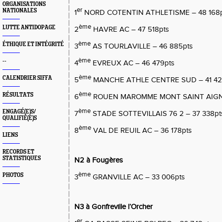
ORGANISATIONS
er
NATIONALES
1
NORD COTENTIN ATHLETISME – 48 168p
ème
LUTTE ANTIDOPAGE
2
HAVRE AC – 47 518pts
ème
ÉTHIQUE ET INTÉGRITÉ
3
AS TOURLAVILLE – 46 885pts
ème
--
4
EVREUX AC – 46 479pts
ème
CALENDRIER SIFFA
5
MANCHE ATHLE CENTRE SUD – 41 42
ème
RÉSULTATS
6
ROUEN MAROMME MONT SAINT AIGNAN
ème
ENGAGÉ(E)S/
7
STADE SOTTEVILLAIS 76 2 – 37 338pt
QUALIFIÉ(E)S
ème
8
VAL DE REUIL AC – 36 178pts
LIENS
RECORDS ET
STATISTIQUES
N2 à Fougères
ème
PHOTOS
3
GRANVILLE AC – 33 006pts
N3 à Gonfreville l’Orcher
er