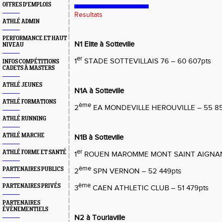
OFFRES D'EMPLOIS
Resultats
ATHLÉ ADMIN
PERFORMANCE ET HAUT
N1 Elite à Sotteville
NIVEAU
er
1
STADE SOTTEVILLAIS 76 – 60 607pts
INFOS COMPÉTITIONS
CADETS À MASTERS
ATHLÉ JEUNES
N1A à Sotteville
ATHLÉ FORMATIONS
ème
2
EA MONDEVILLE HEROUVILLE – 55 85
ATHLÉ RUNNING
ATHLÉ MARCHE
N1B à Sotteville
er
ATHLÉ FORME ET SANTÉ
1
ROUEN MAROMME MONT SAINT AIGNAN 
ème
PARTENAIRES PUBLICS
2
SPN VERNON – 52 449pts
ème
PARTENAIRES PRIVÉS
3
CAEN ATHLETIC CLUB – 51 479pts
PARTENAIRES
ÉVÈNEMENTIELS
N2 à Tourlaville