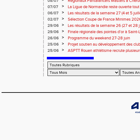
08/07
Régionaux Pantalancers Masters à Cherbo
>
07/07
La Ligue de Normandie reste ouverte tout l
>
06/07
Les résultats de la semaine 27 (4 et 5 juil
>
02/07
Sélection Coupe de France Minimes 202
>
29/06
Les résultats de la semaine 26 (27 et 28 
>
29/06
Finale régionale des pointes d'or à Saint-L
informations
>
26/06
Programme du weekend 27-28 juin
>
25/06
Projet soutien au développement des cl
>
25/06
ASPTT Rouen athlétisme recrute plusieurs