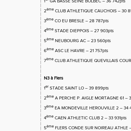
1
GA BASSE SEINE BOLBEC – 36 742pts
ème
2
CLUB ATHLETIQUE CAUCHOIS – 30 8
ème
3
CO EU BRESLE – 28 787pts
ème
4
STADE DIEPPOIS – 27 903pts
ème
5
NEUBOURG AC – 23 560pts
ème
6
ASC LE HAVRE – 21 757pts
ème
7
CLUB ATHLETIQUE QUEVILLAIS COURO
N3 à Flers
er
1
STADE SAINT LO – 39 899pts
ème
2
A PERCHE P. AIGLE MORTAGNE 61 – 3
ème
3
EA MONDEVILLE HEROUVILLE 2 – 34 
ème
4
CAEN ATHLETIC CLUB 2 – 33 931pts
ème
5
FLERS CONDE SUR NOIREAU ATHLE –