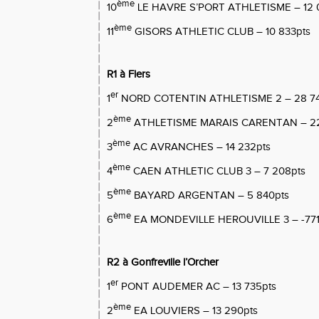
ème
10
LE HAVRE S’PORT ATHLETISME – 12 
ème
11
GISORS ATHLETIC CLUB – 10 833pts
R1 à Flers
er
1
NORD COTENTIN ATHLETISME 2 – 28 74
ème
2
ATHLETISME MARAIS CARENTAN – 22
ème
3
AC AVRANCHES – 14 232pts
ème
4
CAEN ATHLETIC CLUB 3 – 7 208pts
ème
5
BAYARD ARGENTAN – 5 840pts
ème
6
EA MONDEVILLE HEROUVILLE 3 – -771
R2 à Gonfreville l’Orcher
er
1
PONT AUDEMER AC – 13 735pts
ème
2
EA LOUVIERS – 13 290pts