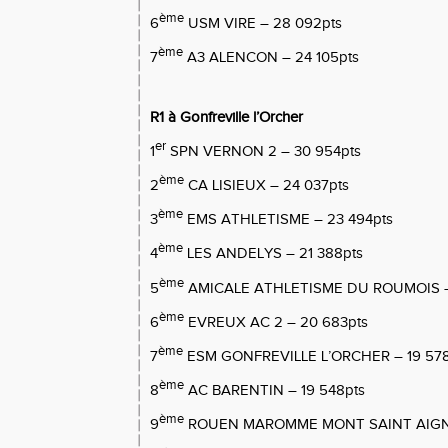
ème
6
USM VIRE – 28 092pts
ème
7
A3 ALENCON – 24 105pts
R1 à Gonfreville l’Orcher
er
1
SPN VERNON 2 – 30 954pts
ème
2
CA LISIEUX – 24 037pts
ème
3
EMS ATHLETISME – 23 494pts
ème
4
LES ANDELYS – 21 388pts
ème
5
AMICALE ATHLETISME DU ROUMOIS –
ème
6
EVREUX AC 2 – 20 683pts
ème
7
ESM GONFREVILLE L’ORCHER – 19 578
ème
8
AC BARENTIN – 19 548pts
ème
9
ROUEN MAROMME MONT SAINT AIGNAN