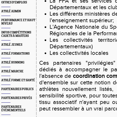
La FFA et ses services d
OFFRES D'EMPLOIS
Départementaux et les club
ATHLÉ ADMIN
Les différents ministères d
l'enseignement supérieur;
PERFORMANCE ET HAUT
NIVEAU
L'Agence Nationale du Spo
Régionales de la Performa
INFOS COMPÉTITIONS
CADETS À MASTERS
Les collectivités territ
ATHLÉ JEUNES
Départementaux)
Les collectivités locales
ATHLÉ FORMATIONS
Ces partenaires "privilégie
ATHLÉ RUNNING
dédiés à accompagner le par
ATHLÉ MARCHE
l'absence de
coordination co
ATHLÉ FORME ET SANTÉ
d'ensemble sur cette notion de 
athlètes nouvellement listés,
PARTENAIRES PUBLICS
sensibilité sportive, pour tou
PARTENAIRES PRIVÉS
tissu associatif n'ayant peu o
PARTENAIRES
peut ressembler à un vrai parc
ÉVÈNEMENTIELS