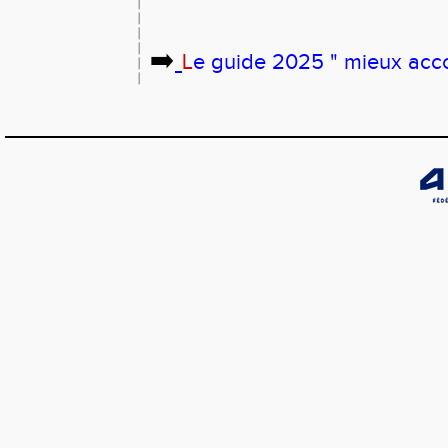
➡️
L
e guide 2025 " mieux accom