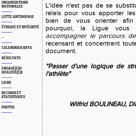
ORGANISATIONS
L'idée n'est pas de se substit
NATIONALES
relais pour vous apporter les
LUTTE ANTIDOPAGE
bien de vous orienter afin 
pourquoi, la Ligue vou
ÉTHIQUE ET INTÉGRITÉ
accompagner le parcours de no
--
recensant et concentrant tou
CALENDRIER SIFFA
document.
RÉSULTATS
"Passer d'une logique de st
ENGAGÉ(E)S/
l'athlète"
QUALIFIÉ(E)S
LIENS
RECORDS ET
STATISTIQUES
Wilfrid BOULINEAU, Dir
PHOTOS