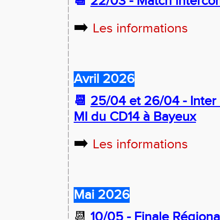
📆
22/03 - Match interco
➡️
Les informations
Avril 2026
📆
25/04 et 26/04 - Inter
MI du CD14 à Bayeux
➡️
Les informations
Mai 2026
📆
10/05 - Finale Région