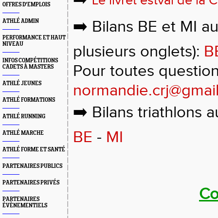
Le livret estval de la
OFFRES D'EMPLOIS
➡️ Bilans BE et MI au
ATHLÉ ADMIN
PERFORMANCE ET HAUT
NIVEAU
plusieurs onglets):
B
INFOS COMPÉTITIONS
Pour toutes question
CADETS À MASTERS
ATHLÉ JEUNES
normandie.crj@gmai
ATHLÉ FORMATIONS
➡️ Bilans triathlons a
ATHLÉ RUNNING
BE
-
MI
ATHLÉ MARCHE
ATHLÉ FORME ET SANTÉ
PARTENAIRES PUBLICS
PARTENAIRES PRIVÉS
Co
PARTENAIRES
ÉVÈNEMENTIELS