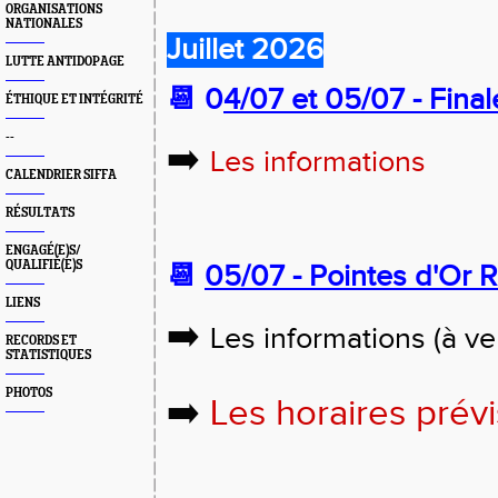
ORGANISATIONS
NATIONALES
Juillet 2026
LUTTE ANTIDOPAGE
📆
0
4/07 et 05/07 -
Final
ÉTHIQUE ET INTÉGRITÉ
--
➡️
Les informations
CALENDRIER SIFFA
RÉSULTATS
ENGAGÉ(E)S/
QUALIFIÉ(E)S
📆
05/07 -
Pointes d'Or R
LIENS
➡️
Les informations (à ve
RECORDS ET
STATISTIQUES
PHOTOS
➡️
Les horaires prév