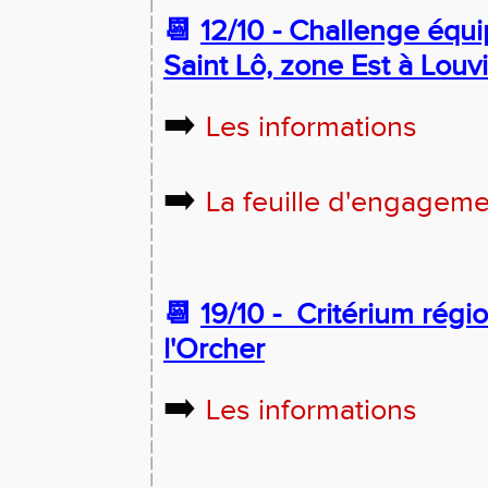
📆
12/10 - Challenge équ
Saint Lô, zone Est à Louv
➡️
Les informations
➡️
La feuille d'engagem
📆
19/10 -
Critérium régio
l'Orcher
➡️
Les informations