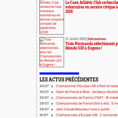
Le Caen Athlétic Club recherch
volontaires en service civique
2026
31 Juillet 2026
|
Informations
Trois Normands sélectionnés p
Monde U20 à Eugene !
LES ACTUS PRÉCÉDENTES
30/07
>
Championnat d'Europe U18 à Rieti en Italie 
normands
30/07
>
Open de France à Blois : de beaux résulta
30/07
>
Championnats de France U*NXT : 18 médai
29/07
>
Championnats de France Elite à Albi : 5 
titres !
25/07
>
Jean Claude Beaudeur nous a quitté
10/07
>
Championnats d'Europe U18 : 2 normands da